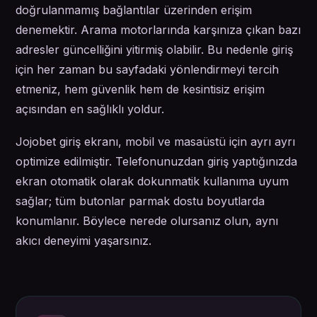
doğrulanmamış bağlantılar üzerinden erişim
denemektir. Arama motorlarında karşınıza çıkan bazı
adresler güncelliğini yitirmiş olabilir. Bu nedenle giriş
için her zaman bu sayfadaki yönlendirmeyi tercih
etmeniz, hem güvenlik hem de kesintisiz erişim
açısından en sağlıklı yoldur.
Jojobet giriş ekranı, mobil ve masaüstü için ayrı ayrı
optimize edilmiştir. Telefonunuzdan giriş yaptığınızda
ekran otomatik olarak dokunmatik kullanıma uyum
sağlar; tüm butonlar parmak dostu boyutlarda
konumlanır. Böylece nerede olursanız olun, aynı
akıcı deneyimi yaşarsınız.