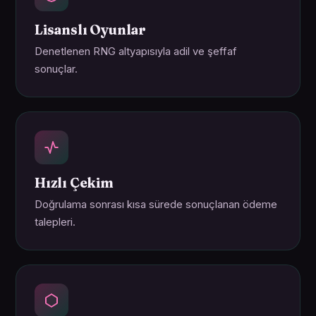
Lisanslı Oyunlar
Denetlenen RNG altyapısıyla adil ve şeffaf
sonuçlar.
Hızlı Çekim
Doğrulama sonrası kısa sürede sonuçlanan ödeme
talepleri.