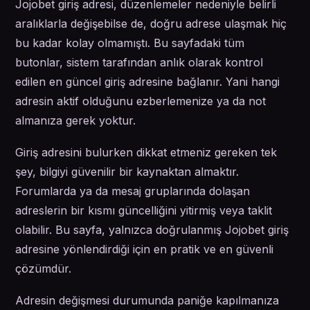
Jojobet giriş adresi, düzenlemeler nedeniyle belirli
aralıklarla değişebilse de, doğru adrese ulaşmak hiç
bu kadar kolay olmamıştı. Bu sayfadaki tüm
butonlar, sistem tarafından anlık olarak kontrol
edilen en güncel giriş adresine bağlanır. Yani hangi
adresin aktif olduğunu ezberlemenize ya da not
almanıza gerek yoktur.
Giriş adresini bulurken dikkat etmeniz gereken tek
şey, bilgiyi güvenilir bir kaynaktan almaktır.
Forumlarda ya da mesaj gruplarında dolaşan
adreslerin bir kısmı güncelliğini yitirmiş veya taklit
olabilir. Bu sayfa, yalnızca doğrulanmış Jojobet giriş
adresine yönlendirdiği için en pratik ve en güvenli
çözümdür.
Adresin değişmesi durumunda paniğe kapılmanıza