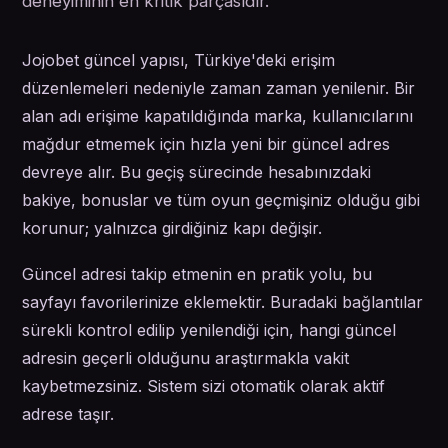
deneyiminin en kritik parçasıdır.
Jojobet güncel yapısı, Türkiye'deki erişim
düzenlemeleri nedeniyle zaman zaman yenilenir. Bir
alan adı erişime kapatıldığında marka, kullanıcılarını
mağdur etmemek için hızla yeni bir güncel adres
devreye alır. Bu geçiş sürecinde hesabınızdaki
bakiye, bonuslar ve tüm oyun geçmişiniz olduğu gibi
korunur; yalnızca girdiğiniz kapı değişir.
Güncel adresi takip etmenin en pratik yolu, bu
sayfayı favorilerinize eklemektir. Buradaki bağlantılar
sürekli kontrol edilip yenilendiği için, hangi güncel
adresin geçerli olduğunu araştırmakla vakit
kaybetmezsiniz. Sistem sizi otomatik olarak aktif
adrese taşır.