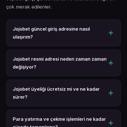
çok merak edilenler.
Jojobet güncel giriş adresine nasıl
ulaşırım?
Jojobet resmi adresi neden zaman zaman
değişiyor?
Jojobet üyeliği ücretsiz mi ve ne kadar
sürer?
Para yatırma ve çekme işlemleri ne kadar