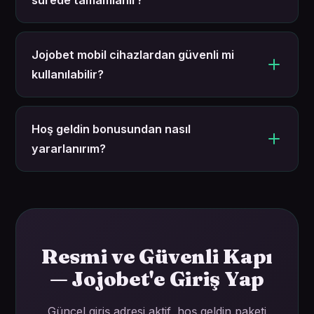
sürede tamamlanır?
Jojobet mobil cihazlardan güvenli mi
kullanılabilir?
Hoş geldin bonusundan nasıl
yararlanırım?
Resmi ve Güvenli Kapı
— Jojobet'e Giriş Yap
Güncel giriş adresi aktif, hoş geldin paketi