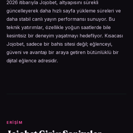
2026 itibarıyla Jojobet, altyapısını sürekli
güncelleyerek daha hızlı sayfa yükleme süreleri ve
daha stabil canlı yayın performansı sunuyor. Bu
teknik yatırımlar, özellikle yoğun saatlerde bile
kesintisiz bir deneyim yaşatmayı hedefliyor. Kısacası
Jojobet, sadece bir bahis sitesi değil; eğlenceyi,
güveni ve avantajı bir araya getiren bütünlüklü bir
dijital eğlence adresidir.
ERIŞIM