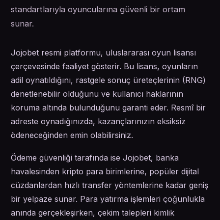
standartlarıyla oyuncularına güvenli bir ortam
sunar.
Jojobet resmi platformu, uluslararası oyun lisansı
çerçevesinde faaliyet gösterir. Bu lisans, oyunların
adil oynatıldığını, rastgele sonuç üreteçlerinin (RNG)
denetlenebilir olduğunu ve kullanıcı haklarının
koruma altında bulunduğunu garanti eder. Resmî bir
adreste oynadığınızda, kazançlarınızın eksiksiz
ödeneceğinden emin olabilirsiniz.
Ödeme güvenliği tarafında ise Jojobet, banka
havalesinden kripto para birimlerine, popüler dijital
cüzdanlardan hızlı transfer yöntemlerine kadar geniş
bir yelpaze sunar. Para yatırma işlemleri çoğunlukla
anında gerçekleşirken, çekim talepleri kimlik