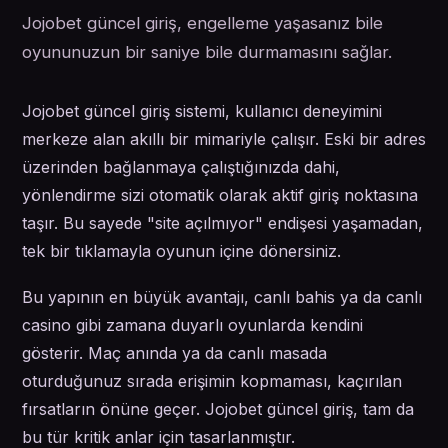
Jojobet güncel giriş, engelleme yaşasanız bile
oyununuzun bir saniye bile durmamasını sağlar.
Jojobet güncel giriş sistemi, kullanıcı deneyimini
merkeze alan akıllı bir mimariyle çalışır. Eski bir adres
üzerinden bağlanmaya çalıştığınızda dahi,
yönlendirme sizi otomatik olarak aktif giriş noktasına
taşır. Bu sayede "site açılmıyor" endişesi yaşamadan,
tek bir tıklamayla oyunun içine dönersiniz.
Bu yapının en büyük avantajı, canlı bahis ya da canlı
casino gibi zamana duyarlı oyunlarda kendini
gösterir. Maç anında ya da canlı masada
oturduğunuz sırada erişimin kopmaması, kaçırılan
fırsatların önüne geçer. Jojobet güncel giriş, tam da
bu tür kritik anlar için tasarlanmıştır.