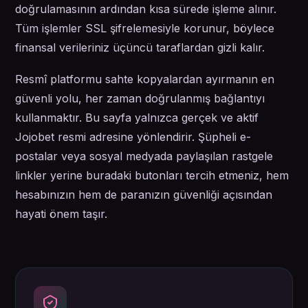
doğrulamasının ardından kısa sürede işleme alınır.
Tüm işlemler SSL şifrelemesiyle korunur, böylece
finansal verileriniz üçüncü taraflardan gizli kalır.
Resmî platformu sahte kopyalardan ayırmanın en
güvenli yolu, her zaman doğrulanmış bağlantıyı
kullanmaktır. Bu sayfa yalnızca gerçek ve aktif
Jojobet resmi adresine yönlendirir. Şüpheli e-
postalar veya sosyal medyada paylaşılan rastgele
linkler yerine buradaki butonları tercih etmeniz, hem
hesabınızın hem de paranızın güvenliği açısından
hayati önem taşır.