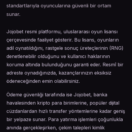
standartlarıyla oyuncularına güvenli bir ortam
sunar.
Jojobet resmi platformu, uluslararası oyun lisansı
çerçevesinde faaliyet gösterir. Bu lisans, oyunların
adil oynatıldığını, rastgele sonuç üreteçlerinin (RNG)
denetlenebilir olduğunu ve kullanıcı haklarının
koruma altında bulunduğunu garanti eder. Resmî bir
adreste oynadığınızda, kazançlarınızın eksiksiz
ödeneceğinden emin olabilirsiniz.
Ödeme güvenliği tarafında ise Jojobet, banka
havalesinden kripto para birimlerine, popüler dijital
cüzdanlardan hızlı transfer yöntemlerine kadar geniş
bir yelpaze sunar. Para yatırma işlemleri çoğunlukla
anında gerçekleşirken, çekim talepleri kimlik