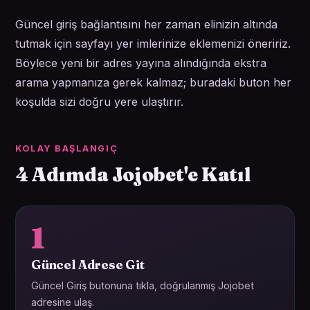
Güncel giriş bağlantısını her zaman elinizin altında
tutmak için sayfayı yer imlerinize eklemenizi öneririz.
Böylece yeni bir adres yayına alındığında ekstra
arama yapmanıza gerek kalmaz; buradaki buton her
koşulda sizi doğru yere ulaştırır.
KOLAY BAŞLANGIÇ
4 Adımda Jojobet'e Katıl
1
Güncel Adrese Git
Güncel Giriş butonuna tıkla, doğrulanmış Jojobet
adresine ulaş.