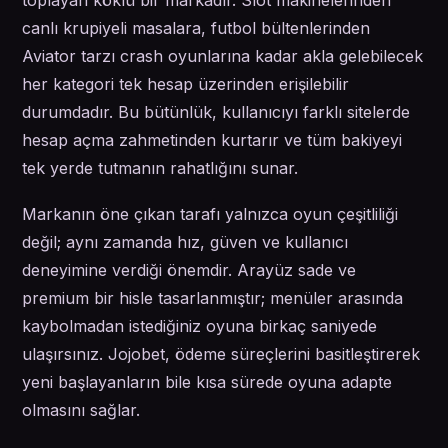
toplayan köklü bir markadır. Slot makinelerinden
canlı krupiyeli masalara, futbol bültenlerinden
Aviator tarzı crash oyunlarına kadar akla gelebilecek
her kategori tek hesap üzerinden erişilebilir
durumdadır. Bu bütünlük, kullanıcıyı farklı sitelerde
hesap açma zahmetinden kurtarır ve tüm bakiyeyi
tek yerde tutmanın rahatlığını sunar.
Markanın öne çıkan tarafı yalnızca oyun çeşitliliği
değil; aynı zamanda hız, güven ve kullanıcı
deneyimine verdiği önemdir. Arayüz sade ve
premium bir hisle tasarlanmıştır; menüler arasında
kaybolmadan istediğiniz oyuna birkaç saniyede
ulaşırsınız. Jojobet, ödeme süreçlerini basitleştirerek
yeni başlayanların bile kısa sürede oyuna adapte
olmasını sağlar.