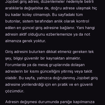
Jojobet giriş adresi, düzenlemeler nedeniyle belirli
aralıklarla değişebilse de, doğru adrese ulaşmak hiç
bu kadar kolay olmamıştı. Bu sayfadaki tüm
butonlar, sistem tarafından anlık olarak kontrol
edilen en güncel giriş adresine bağlanır. Yani hangi
adresin aktif olduğunu ezberlemenize ya da not
almanıza gerek yoktur.
Giriş adresini bulurken dikkat etmeniz gereken tek
şey, bilgiyi güvenilir bir kaynaktan almaktır.
Forumlarda ya da mesaj gruplarında dolaşan
adreslerin bir kısmı güncelliğini yitirmiş veya taklit
olabilir. Bu sayfa, yalnızca doğrulanmış Jojobet giriş
adresine yönlendirdiği için en pratik ve en güvenli
çözümdür.
Adresin değişmesi durumunda paniğe kapılmanıza