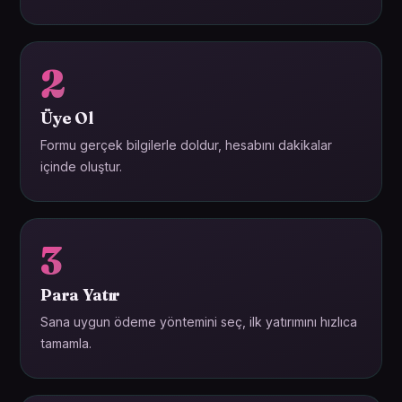
2
Üye Ol
Formu gerçek bilgilerle doldur, hesabını dakikalar
içinde oluştur.
3
Para Yatır
Sana uygun ödeme yöntemini seç, ilk yatırımını hızlıca
tamamla.