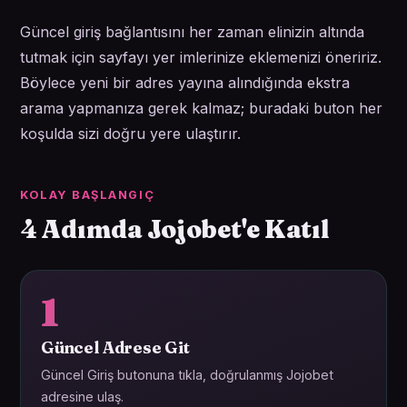
Güncel giriş bağlantısını her zaman elinizin altında
tutmak için sayfayı yer imlerinize eklemenizi öneririz.
Böylece yeni bir adres yayına alındığında ekstra
arama yapmanıza gerek kalmaz; buradaki buton her
koşulda sizi doğru yere ulaştırır.
KOLAY BAŞLANGIÇ
4 Adımda Jojobet'e Katıl
1
Güncel Adrese Git
Güncel Giriş butonuna tıkla, doğrulanmış Jojobet
adresine ulaş.