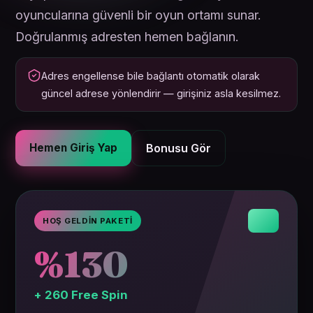
oyuncularına güvenli bir oyun ortamı sunar.
Doğrulanmış adresten hemen bağlanın.
Adres engellense bile bağlantı otomatik olarak
güncel adrese yönlendirir — girişiniz asla kesilmez.
Hemen Giriş Yap
Bonusu Gör
HOŞ GELDİN PAKETİ
%130
+ 260 Free Spin