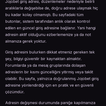
Jojobet giriş adresi, düzenlemeler nedeniyle belirli
aralıklarla değişebilse de, doğru adrese ulaşmak hiç
bu kadar kolay olmamıştı. Bu sayfadaki tüm
butonlar, sistem tarafından anlık olarak kontrol
edilen en güncel giriş adresine bağlanır. Yani hangi
adresin aktif olduğunu ezberlemenize ya da not
almanıza gerek yoktur.
Giriş adresini bulurken dikkat etmeniz gereken tek
şey, bilgiyi güvenilir bir kaynaktan almaktır.
Forumlarda ya da mesaj gruplarında dolaşan
adreslerin bir kısmı güncelliğini yitirmiş veya taklit
olabilir. Bu sayfa, yalnızca doğrulanmış Jojobet giriş
adresine yönlendirdiği için en pratik ve en güvenli
çözümdür.
Adresin değişmesi durumunda paniğe kapılmanıza