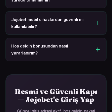
sürede tamamlanır?
Jojobet mobil cihazlardan güvenli mi
kullanılabilir?
Hoş geldin bonusundan nasıl
yararlanırım?
Resmi ve Güvenli Kapı
— Jojobet'e Giriş Yap
Güncel giriş adresi aktif, hoş geldin paketi