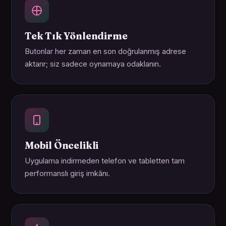
Tek Tık Yönlendirme
Butonlar her zaman en son doğrulanmış adrese
aktarır; siz sadece oynamaya odaklanın.
Mobil Öncelikli
Uygulama indirmeden telefon ve tabletten tam
performanslı giriş imkânı.