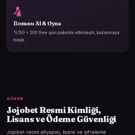
4
Bonusu Al & Oyna
%150 + 200 free spin paketini etkinleştir, kazanmaya
başla.
GÜVEN
Jojobet Resmi Kimliği,
Lisans ve Ödeme Güvenliği
Jojobet resmi altyapısı, lisans ve şifreleme