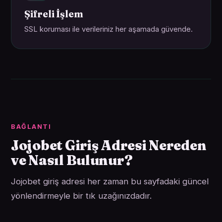
Şifreli İşlem
SSL koruması ile verileriniz her aşamada güvende.
BAĞLANTI
Jojobet Giriş Adresi Nereden
ve Nasıl Bulunur?
Jojobet giriş adresi her zaman bu sayfadaki güncel
yönlendirmeyle bir tık uzağınızdadır.