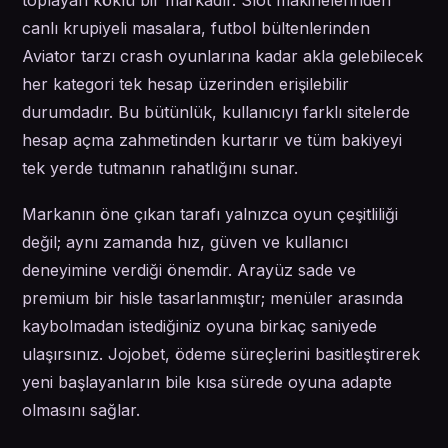
toplayan köklü bir markadır. Slot makinelerinden
canlı krupiyeli masalara, futbol bültenlerinden
Aviator tarzı crash oyunlarına kadar akla gelebilecek
her kategori tek hesap üzerinden erişilebilir
durumdadır. Bu bütünlük, kullanıcıyı farklı sitelerde
hesap açma zahmetinden kurtarır ve tüm bakiyeyi
tek yerde tutmanın rahatlığını sunar.
Markanın öne çıkan tarafı yalnızca oyun çeşitliliği
değil; aynı zamanda hız, güven ve kullanıcı
deneyimine verdiği önemdir. Arayüz sade ve
premium bir hisle tasarlanmıştır; menüler arasında
kaybolmadan istediğiniz oyuna birkaç saniyede
ulaşırsınız. Jojobet, ödeme süreçlerini basitleştirerek
yeni başlayanların bile kısa sürede oyuna adapte
olmasını sağlar.