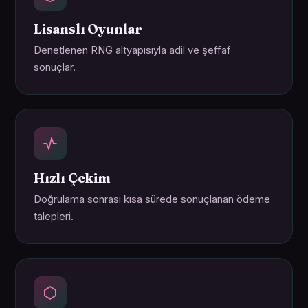
Lisanslı Oyunlar
Denetlenen RNG altyapısıyla adil ve şeffaf
sonuçlar.
Hızlı Çekim
Doğrulama sonrası kısa sürede sonuçlanan ödeme
talepleri.