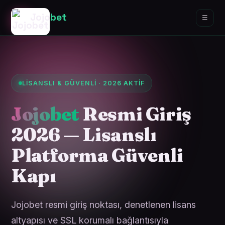
Jojo
bet
☰
LISANSLI & GÜVENLI · 2026 AKTIF
Jojobet
Resmi Giriş
2026 — Lisanslı
Platforma Güvenli
Kapı
Jojobet resmi giriş noktası, denetlenen lisans
altyapısı ve SSL korumalı bağlantısıyla