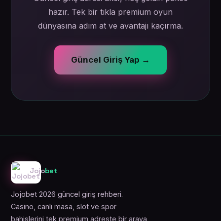
hazır. Tek bir tıkla premium oyun
dünyasına adım at ve avantajı kaçırma.
Güncel Giriş Yap →
Jojo
bet
Jojobet 2026 güncel giriş rehberi.
Casino, canlı masa, slot ve spor
bahislerini tek premium adreste bir araya