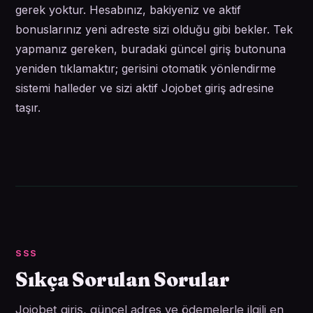
gerek yoktur. Hesabınız, bakiyeniz ve aktif
bonuslarınız yeni adreste sizi olduğu gibi bekler. Tek
yapmanız gereken, buradaki güncel giriş butonuna
yeniden tıklamaktır; gerisini otomatik yönlendirme
sistemi halleder ve sizi aktif Jojobet giriş adresine
taşır.
SSS
Sıkça Sorulan Sorular
Jojobet giriş, güncel adres ve ödemelerle ilgili en