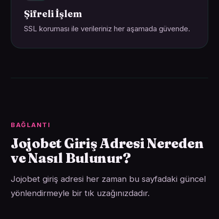
Şifreli İşlem
SSL koruması ile verileriniz her aşamada güvende.
BAĞLANTI
Jojobet Giriş Adresi Nereden
ve Nasıl Bulunur?
Jojobet giriş adresi her zaman bu sayfadaki güncel
yönlendirmeyle bir tık uzağınızdadır.