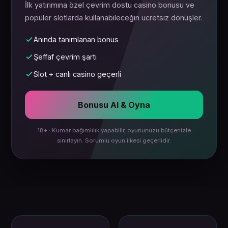
İlk yatırımına özel çevrim dostu casino bonusu ve
popüler slotlarda kullanabileceğin ücretsiz dönüşler.
Anında tanımlanan bonus
Şeffaf çevrim şartı
Slot + canlı casino geçerli
Bonusu Al & Oyna
18+ · Kumar bağımlılık yapabilir, oyununuzu bütçenizle
sınırlayın. Sorumlu oyun ilkesi geçerlidir.