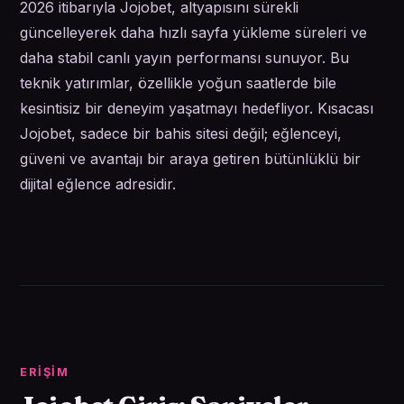
2026 itibarıyla Jojobet, altyapısını sürekli
güncelleyerek daha hızlı sayfa yükleme süreleri ve
daha stabil canlı yayın performansı sunuyor. Bu
teknik yatırımlar, özellikle yoğun saatlerde bile
kesintisiz bir deneyim yaşatmayı hedefliyor. Kısacası
Jojobet, sadece bir bahis sitesi değil; eğlenceyi,
güveni ve avantajı bir araya getiren bütünlüklü bir
dijital eğlence adresidir.
ERIŞIM