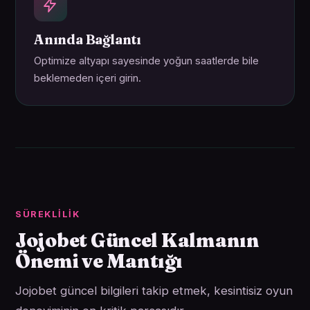
Anında Bağlantı
Optimize altyapı sayesinde yoğun saatlerde bile
beklemeden içeri girin.
SÜREKLILIK
Jojobet Güncel Kalmanın
Önemi ve Mantığı
Jojobet güncel bilgileri takip etmek, kesintisiz oyun