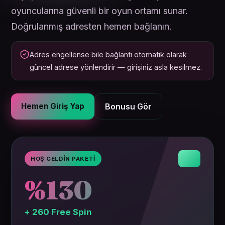
oyuncularına güvenli bir oyun ortamı sunar.
Doğrulanmış adresten hemen bağlanın.
Adres engellense bile bağlantı otomatik olarak
güncel adrese yönlendirir — girişiniz asla kesilmez.
Hemen Giriş Yap
Bonusu Gör
HOŞ GELDİN PAKETİ
%130
+ 260 Free Spin