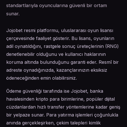
standartlarıyla oyuncularına güvenli bir ortam
sunar.
Jojobet resmi platformu, uluslararası oyun lisansı
çerçevesinde faaliyet gösterir. Bu lisans, oyunların
adil oynatıldığını, rastgele sonuç üreteçlerinin (RNG)
denetlenebilir olduğunu ve kullanıcı haklarının
koruma altında bulunduğunu garanti eder. Resmî bir
adreste oynadığınızda, kazançlarınızın eksiksiz
ödeneceğinden emin olabilirsiniz.
Ödeme güvenliği tarafında ise Jojobet, banka
havalesinden kripto para birimlerine, popüler dijital
cüzdanlardan hızlı transfer yöntemlerine kadar geniş
bir yelpaze sunar. Para yatırma işlemleri çoğunlukla
anında gerçekleşirken, çekim talepleri kimlik