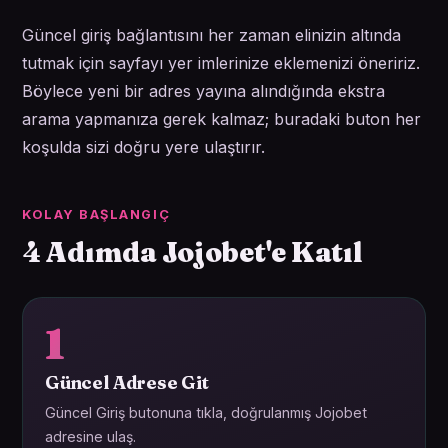
Güncel giriş bağlantısını her zaman elinizin altında
tutmak için sayfayı yer imlerinize eklemenizi öneririz.
Böylece yeni bir adres yayına alındığında ekstra
arama yapmanıza gerek kalmaz; buradaki buton her
koşulda sizi doğru yere ulaştırır.
KOLAY BAŞLANGIÇ
4 Adımda Jojobet'e Katıl
1
Güncel Adrese Git
Güncel Giriş butonuna tıkla, doğrulanmış Jojobet
adresine ulaş.