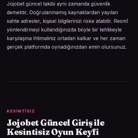
Jojobet güncel takibi aynı zamanda güvenlik
demektir. Doğrulanmamış kaynaklardan yayılan
sahte adresler, kişisel bilgilerinizi riske atabilir. Resmî
yönlendirmeyi kullandığınızda böyle bir tehlikeyle
karşılaşma ihtimaliniz ortadan kalkar ve her zaman
gerçek platformda oynadığınızdan emin olursunuz.
KESINTISIZ
Jojobet Güncel Giriş ile
Kesintisiz Oyun Keyfi