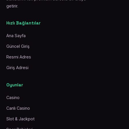
getirir.
Hızlı Bağlantılar
Ana Sayfa
Güncel Giriş
Resmi Adres
Giriş Adresi
Oyunlar
Casino
Canlı Casino
Slot & Jackpot