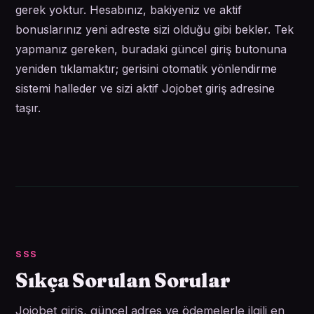
gerek yoktur. Hesabınız, bakiyeniz ve aktif
bonuslarınız yeni adreste sizi olduğu gibi bekler. Tek
yapmanız gereken, buradaki güncel giriş butonuna
yeniden tıklamaktır; gerisini otomatik yönlendirme
sistemi halleder ve sizi aktif Jojobet giriş adresine
taşır.
SSS
Sıkça Sorulan Sorular
Jojobet giriş, güncel adres ve ödemelerle ilgili en