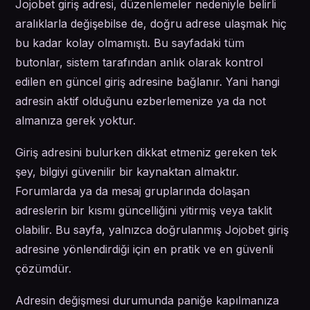
Jojobet giriş adresi, düzenlemeler nedeniyle belirli
aralıklarla değişebilse de, doğru adrese ulaşmak hiç
bu kadar kolay olmamıştı. Bu sayfadaki tüm
butonlar, sistem tarafından anlık olarak kontrol
edilen en güncel giriş adresine bağlanır. Yani hangi
adresin aktif olduğunu ezberlemenize ya da not
almanıza gerek yoktur.
Giriş adresini bulurken dikkat etmeniz gereken tek
şey, bilgiyi güvenilir bir kaynaktan almaktır.
Forumlarda ya da mesaj gruplarında dolaşan
adreslerin bir kısmı güncelliğini yitirmiş veya taklit
olabilir. Bu sayfa, yalnızca doğrulanmış Jojobet giriş
adresine yönlendirdiği için en pratik ve en güvenli
çözümdür.
Adresin değişmesi durumunda paniğe kapılmanıza