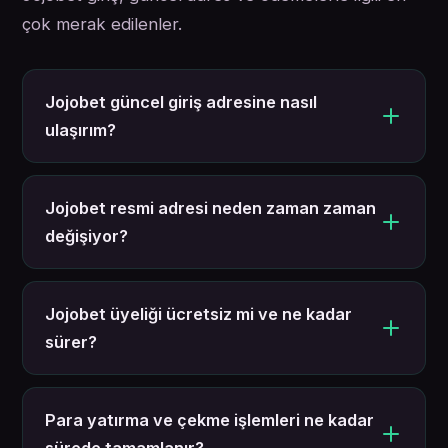
çok merak edilenler.
Jojobet güncel giriş adresine nasıl
ulaşırım?
Jojobet resmi adresi neden zaman zaman
değişiyor?
Jojobet üyeliği ücretsiz mi ve ne kadar
sürer?
Para yatırma ve çekme işlemleri ne kadar