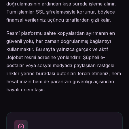
doğrulamasının ardından kısa sürede işleme alınır.
Tüm işlemler SSL şifrelemesiyle korunur, böylece
finansal verileriniz üçüncü taraflardan gizli kalır.
Resmî platformu sahte kopyalardan ayırmanın en
güvenli yolu, her zaman doğrulanmış bağlantıyı
kullanmaktır. Bu sayfa yalnızca gerçek ve aktif
Jojobet resmi adresine yönlendirir. Şüpheli e-
postalar veya sosyal medyada paylaşılan rastgele
linkler yerine buradaki butonları tercih etmeniz, hem
hesabınızın hem de paranızın güvenliği açısından
hayati önem taşır.