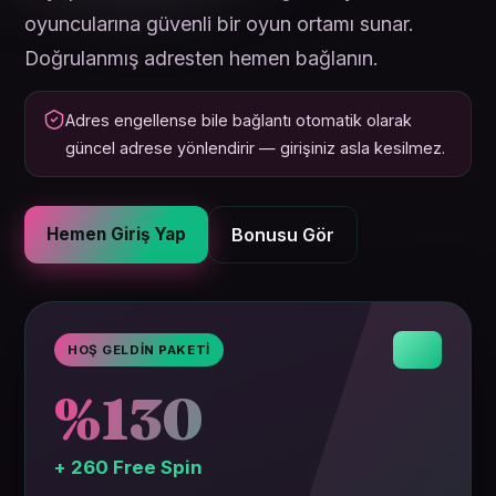
oyuncularına güvenli bir oyun ortamı sunar.
Doğrulanmış adresten hemen bağlanın.
Adres engellense bile bağlantı otomatik olarak
güncel adrese yönlendirir — girişiniz asla kesilmez.
Hemen Giriş Yap
Bonusu Gör
HOŞ GELDİN PAKETİ
%130
+ 260 Free Spin