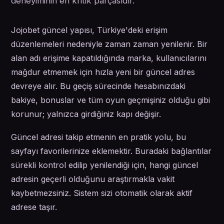
deneyiminin en kritik parçasıdır.
Jojobet güncel yapısı, Türkiye'deki erişim
düzenlemeleri nedeniyle zaman zaman yenilenir. Bir
alan adı erişime kapatıldığında marka, kullanıcılarını
mağdur etmemek için hızla yeni bir güncel adres
devreye alır. Bu geçiş sürecinde hesabınızdaki
bakiye, bonuslar ve tüm oyun geçmişiniz olduğu gibi
korunur; yalnızca girdiğiniz kapı değişir.
Güncel adresi takip etmenin en pratik yolu, bu
sayfayı favorilerinize eklemektir. Buradaki bağlantılar
sürekli kontrol edilip yenilendiği için, hangi güncel
adresin geçerli olduğunu araştırmakla vakit
kaybetmezsiniz. Sistem sizi otomatik olarak aktif
adrese taşır.