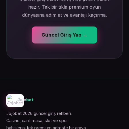
hazır. Tek bir tıkla premium oyun
dünyasına adım at ve avantajı kaçırma.
Güncel Giriş Yap →
Jojo
bet
Jojobet 2026 güncel giriş rehberi.
Casino, canlı masa, slot ve spor
bahislerini tek premium adreste bir araya