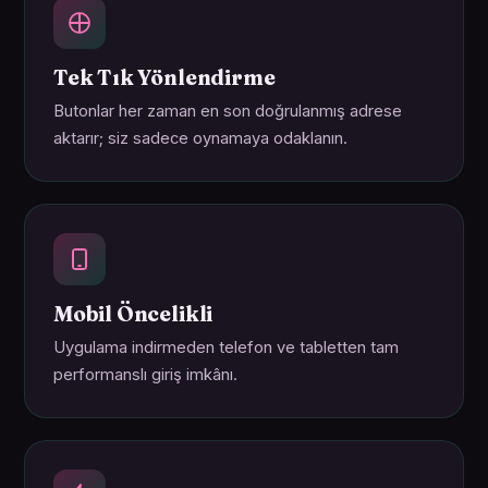
Tek Tık Yönlendirme
Butonlar her zaman en son doğrulanmış adrese
aktarır; siz sadece oynamaya odaklanın.
Mobil Öncelikli
Uygulama indirmeden telefon ve tabletten tam
performanslı giriş imkânı.