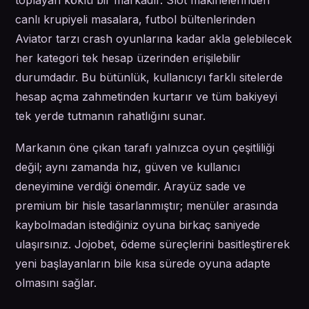
toplayan köklü bir markadır. Slot makinelerinden
canlı krupiyeli masalara, futbol bültenlerinden
Aviator tarzı crash oyunlarına kadar akla gelebilecek
her kategori tek hesap üzerinden erişilebilir
durumdadır. Bu bütünlük, kullanıcıyı farklı sitelerde
hesap açma zahmetinden kurtarır ve tüm bakiyeyi
tek yerde tutmanın rahatlığını sunar.
Markanın öne çıkan tarafı yalnızca oyun çeşitliliği
değil; aynı zamanda hız, güven ve kullanıcı
deneyimine verdiği önemdir. Arayüz sade ve
premium bir hisle tasarlanmıştır; menüler arasında
kaybolmadan istediğiniz oyuna birkaç saniyede
ulaşırsınız. Jojobet, ödeme süreçlerini basitleştirerek
yeni başlayanların bile kısa sürede oyuna adapte
olmasını sağlar.