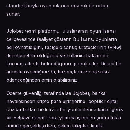
standartlarıyla oyuncularına güvenli bir ortam
sunar.
Jojobet resmi platformu, uluslararası oyun lisansı
çerçevesinde faaliyet gösterir. Bu lisans, oyunların
adil oynatıldığını, rastgele sonuç üreteçlerinin (RNG)
denetlenebilir olduğunu ve kullanıcı haklarının
koruma altında bulunduğunu garanti eder. Resmî bir
adreste oynadığınızda, kazançlarınızın eksiksiz
ödeneceğinden emin olabilirsiniz.
Ödeme güvenliği tarafında ise Jojobet, banka
havalesinden kripto para birimlerine, popüler dijital
cüzdanlardan hızlı transfer yöntemlerine kadar geniş
bir yelpaze sunar. Para yatırma işlemleri çoğunlukla
anında gerçekleşirken, çekim talepleri kimlik