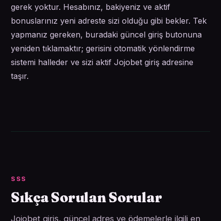
gerek yoktur. Hesabınız, bakiyeniz ve aktif
bonuslarınız yeni adreste sizi olduğu gibi bekler. Tek
yapmanız gereken, buradaki güncel giriş butonuna
yeniden tıklamaktır; gerisini otomatik yönlendirme
sistemi halleder ve sizi aktif Jojobet giriş adresine
taşır.
SSS
Sıkça Sorulan Sorular
Jojobet giriş, güncel adres ve ödemelerle ilgili en