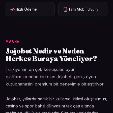
Hızlı Ödeme
Tam Mobil Uyum
MARKA
Jojobet Nedir ve Neden
Herkes Buraya Yöneliyor?
Türkiye'nin en çok konuşulan oyun
platformlarından biri olan Jojobet, geniş oyun
kütüphanesini premium bir deneyimle birleştiriyor.
Jojobet, yıllardır sadık bir kullanıcı kitlesi oluşturmuş,
casino ve spor bahsi dünyasını tek çatı altında