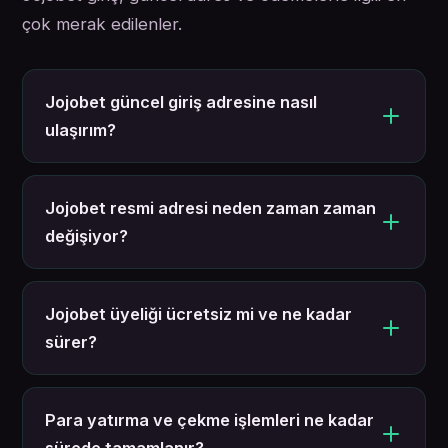
çok merak edilenler.
Jojobet güncel giriş adresine nasıl
ulaşırım?
Jojobet resmi adresi neden zaman zaman
değişiyor?
Jojobet üyeliği ücretsiz mi ve ne kadar
sürer?
Para yatırma ve çekme işlemleri ne kadar