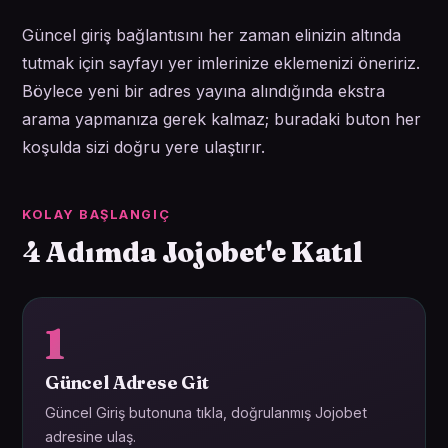
Güncel giriş bağlantısını her zaman elinizin altında
tutmak için sayfayı yer imlerinize eklemenizi öneririz.
Böylece yeni bir adres yayına alındığında ekstra
arama yapmanıza gerek kalmaz; buradaki buton her
koşulda sizi doğru yere ulaştırır.
KOLAY BAŞLANGIÇ
4 Adımda Jojobet'e Katıl
1
Güncel Adrese Git
Güncel Giriş butonuna tıkla, doğrulanmış Jojobet
adresine ulaş.