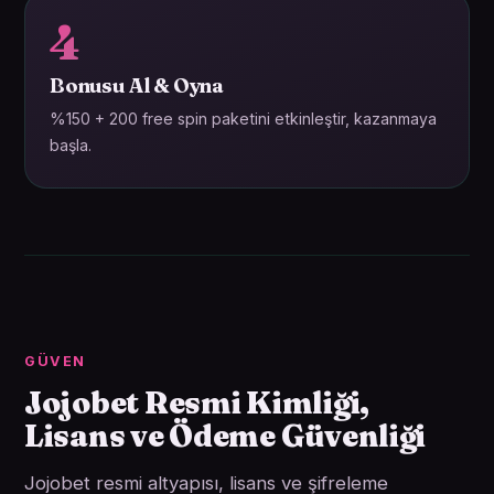
4
Bonusu Al & Oyna
%150 + 200 free spin paketini etkinleştir, kazanmaya
başla.
GÜVEN
Jojobet Resmi Kimliği,
Lisans ve Ödeme Güvenliği
Jojobet resmi altyapısı, lisans ve şifreleme