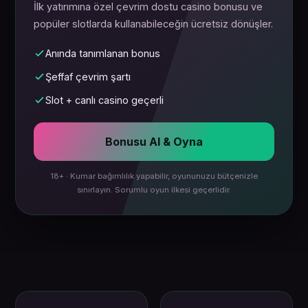
İlk yatırımına özel çevrim dostu casino bonusu ve
popüler slotlarda kullanabileceğin ücretsiz dönüşler.
Anında tanımlanan bonus
Şeffaf çevrim şartı
Slot + canlı casino geçerli
Bonusu Al & Oyna
18+ · Kumar bağımlılık yapabilir, oyununuzu bütçenizle
sınırlayın. Sorumlu oyun ilkesi geçerlidir.