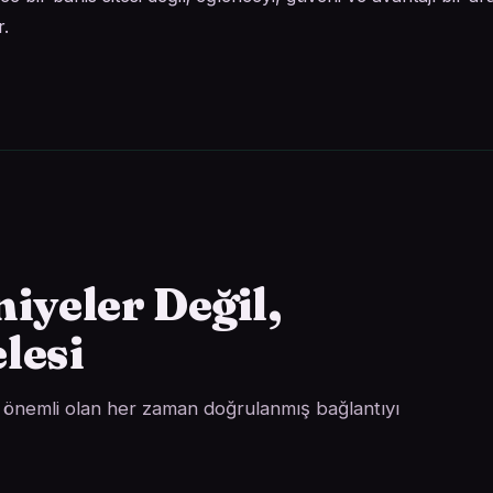
r.
niyeler Değil,
lesi
sıl önemli olan her zaman doğrulanmış bağlantıyı