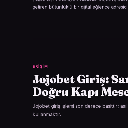
getiren bütünlüklü bir dijital eğlence adresidi
ERIŞIM
Jojobet Giriş: Sa
Doğru Kapı Mese
Jojobet giriş işlemi son derece basittir; a
kullanmaktır.