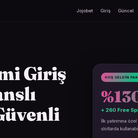
Jojobet
Giriş
Güncel
i Giriş
HOŞ GELDİN PAK
nslı
%13
Güvenli
+ 260 Free Sp
İlk yatırımına öz
slotlarda kullanab