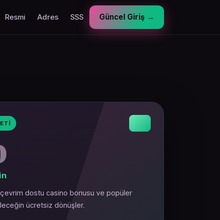
Güncel Giriş →
Resmi
Adres
SSS
ETİ
0
in
el çevrim dostu casino bonusu ve popüler
ileceğin ücretsiz dönüşler.