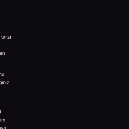
 tarzı
nın
ne
ğiniz
a
l
yim
aya