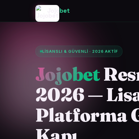
Jojo
bet
LISANSLI & GÜVENLI · 2026 AKTIF
Jojobet
Resm
2026 — Lisa
Platforma 
Kapı