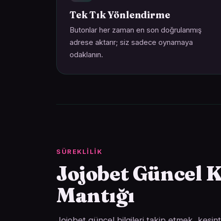
Tek Tık Yönlendirme
Butonlar her zaman en son doğrulanmış
adrese aktarır; siz sadece oynamaya
odaklanın.
SÜREKLILIK
Jojobet Güncel 
Mantığı
Jojobet güncel bilgileri takip etmek, kesint