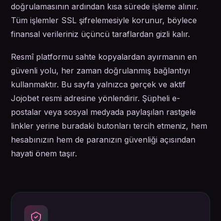
doğrulamasının ardından kısa sürede işleme alınır.
Tüm işlemler SSL şifrelemesiyle korunur, böylece
finansal verileriniz üçüncü taraflardan gizli kalır.
Resmî platformu sahte kopyalardan ayırmanın en
güvenli yolu, her zaman doğrulanmış bağlantıyı
kullanmaktır. Bu sayfa yalnızca gerçek ve aktif
Jojobet resmi adresine yönlendirir. Şüpheli e-
postalar veya sosyal medyada paylaşılan rastgele
linkler yerine buradaki butonları tercih etmeniz, hem
hesabınızın hem de paranızın güvenliği açısından
hayati önem taşır.