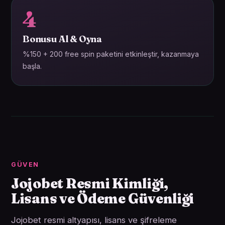
4
Bonusu Al & Oyna
%150 + 200 free spin paketini etkinleştir, kazanmaya
başla.
GÜVEN
Jojobet Resmi Kimliği,
Lisans ve Ödeme Güvenliği
Jojobet resmi altyapısı, lisans ve şifreleme