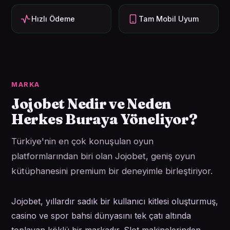
Hızlı Ödeme
Tam Mobil Uyum
MARKA
Jojobet Nedir ve Neden
Herkes Buraya Yöneliyor?
Türkiye'nin en çok konuşulan oyun
platformlarından biri olan Jojobet, geniş oyun
kütüphanesini premium bir deneyimle birleştiriyor.
Jojobet, yıllardır sadık bir kullanıcı kitlesi oluşturmuş,
casino ve spor bahsi dünyasını tek çatı altında