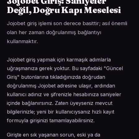
Jojobet Giriş: Saniyeler
Değil, Doğru Kapı Meselesi
Jojobet giriş işlemi son derece basittir; asıl önemli
olan her zaman doğrulanmış bağlantıyı
kullanmaktır.
Jojobet giriş yapmak için karmaşık adımlarla
uğraşmanıza gerek yoktur. Bu sayfadaki "Güncel
Giriş" butonlarına tıkladığınızda doğrudan
doğrulanmış Jojobet adresine ulaşır, ardından
kullanıcı adınız ve şifrenizle hesabınıza saniyeler
içinde bağlanırsınız. Zaten üyeyseniz mevcut
bilgilerinizle; yeni bir kullanıcıysanız hızlı kayıt
formuyla girişinizi tamamlayabilirsiniz.
Girişte en sık yaşanan sorun, eski ya da