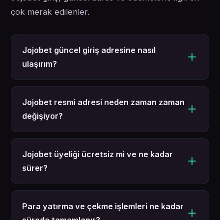
çok merak edilenler.
Jojobet güncel giriş adresine nasıl
ulaşırım?
Jojobet resmi adresi neden zaman zaman
değişiyor?
Jojobet üyeliği ücretsiz mi ve ne kadar
sürer?
Para yatırma ve çekme işlemleri ne kadar