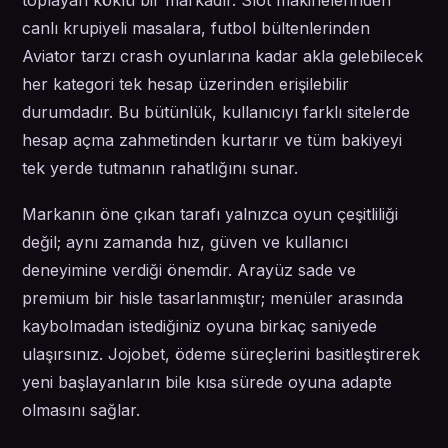
toplayan köklü bir markadır. Slot makinelerinden
canlı krupiyeli masalara, futbol bültenlerinden
Aviator tarzı crash oyunlarına kadar akla gelebilecek
her kategori tek hesap üzerinden erişilebilir
durumdadır. Bu bütünlük, kullanıcıyı farklı sitelerde
hesap açma zahmetinden kurtarır ve tüm bakiyeyi
tek yerde tutmanın rahatlığını sunar.
Markanın öne çıkan tarafı yalnızca oyun çeşitliliği
değil; aynı zamanda hız, güven ve kullanıcı
deneyimine verdiği önemdir. Arayüz sade ve
premium bir hisle tasarlanmıştır; menüler arasında
kaybolmadan istediğiniz oyuna birkaç saniyede
ulaşırsınız. Jojobet, ödeme süreçlerini basitleştirerek
yeni başlayanların bile kısa sürede oyuna adapte
olmasını sağlar.