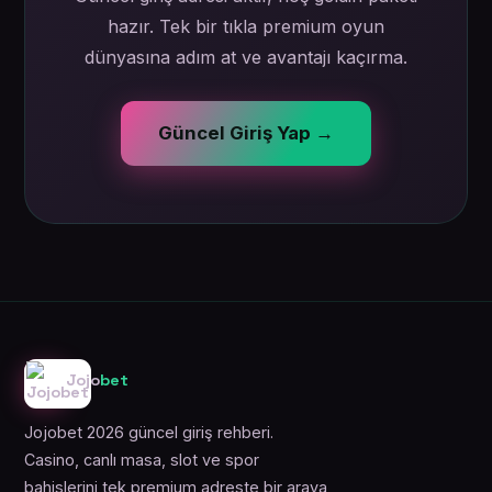
hazır. Tek bir tıkla premium oyun
dünyasına adım at ve avantajı kaçırma.
Güncel Giriş Yap →
Jojo
bet
Jojobet 2026 güncel giriş rehberi.
Casino, canlı masa, slot ve spor
bahislerini tek premium adreste bir araya