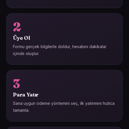
2
Üye Ol
Formu gerçek bilgilerle doldur, hesabını dakikalar
içinde oluştur.
3
Para Yatır
Sana uygun ödeme yöntemini seç, ilk yatırımını hızlıca
tamamla.