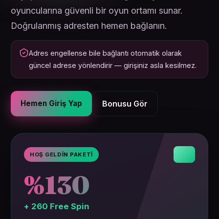
oyuncularına güvenli bir oyun ortamı sunar.
Doğrulanmış adresten hemen bağlanın.
Adres engellense bile bağlantı otomatik olarak
güncel adrese yönlendirir — girişiniz asla kesilmez.
Hemen Giriş Yap
Bonusu Gör
HOŞ GELDİN PAKETİ
%130
+ 260 Free Spin