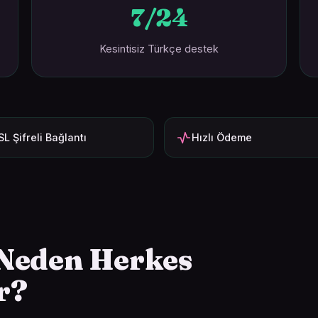
7/24
Kesintisiz Türkçe destek
SL Şifreli Bağlantı
Hızlı Ödeme
e Neden Herkes
r?