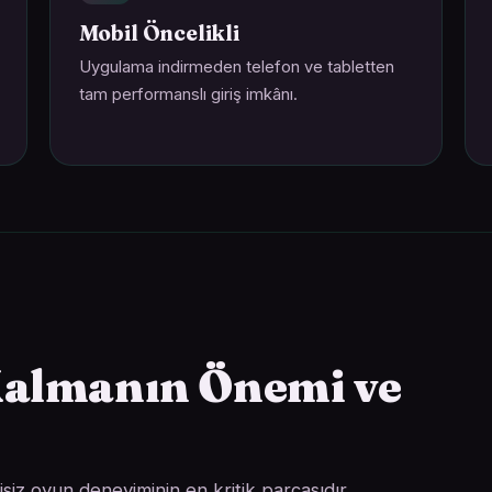
Mobil Öncelikli
Uygulama indirmeden telefon ve tabletten
tam performanslı giriş imkânı.
Kalmanın Önemi ve
isiz oyun deneyiminin en kritik parçasıdır.