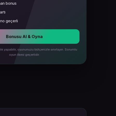
nan bonus
artı
ino geçerli
Bonusu Al & Oyna
ık yapabilir, oyununuzu bütçenizle sınırlayın. Sorumlu
oyun ilkesi geçerlidir.