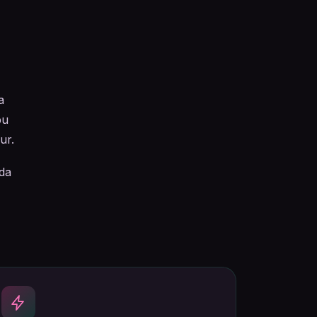
a
bu
ur.
zda