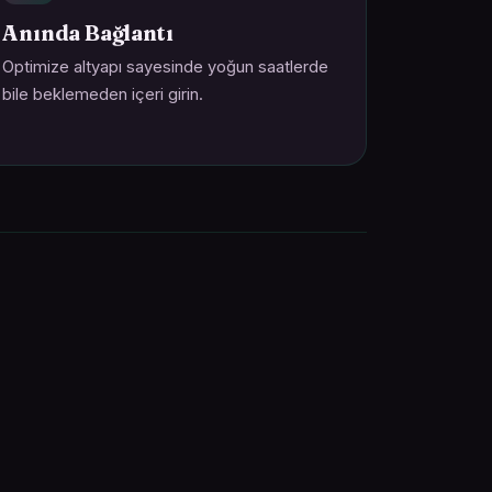
Anında Bağlantı
Optimize altyapı sayesinde yoğun saatlerde
bile beklemeden içeri girin.