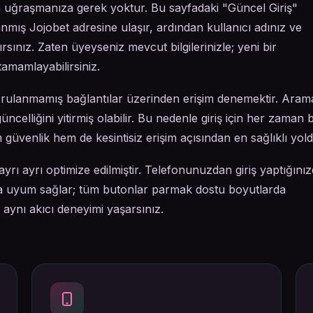
a uğraşmanıza gerek yoktur. Bu sayfadaki "Güncel Giriş"
mış Jojobet adresine ulaşır, ardından kullanıcı adınız ve
rsınız. Zaten üyeyseniz mevcut bilgilerinizle; yeni bir
 tamamlayabilirsiniz.
oğrulanmamış bağlantılar üzerinden erişim denemektir. Aram
ncelliğini yitirmiş olabilir. Bu nedenle giriş için her zaman 
güvenlik hem de kesintisiz erişim açısından en sağlıklı yold
ayrı ayrı optimize edilmiştir. Telefonunuzdan giriş yaptığını
a uyum sağlar; tüm butonlar parmak dostu boyutlarda
aynı akıcı deneyimi yaşarsınız.