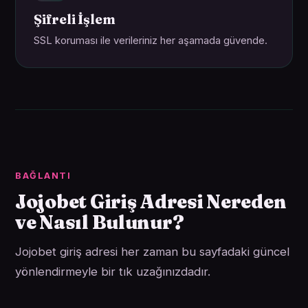
Şifreli İşlem
SSL koruması ile verileriniz her aşamada güvende.
BAĞLANTI
Jojobet Giriş Adresi Nereden
ve Nasıl Bulunur?
Jojobet giriş adresi her zaman bu sayfadaki güncel
yönlendirmeyle bir tık uzağınızdadır.