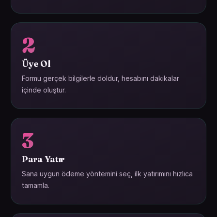
2
Üye Ol
Formu gerçek bilgilerle doldur, hesabını dakikalar
içinde oluştur.
3
Para Yatır
Sana uygun ödeme yöntemini seç, ilk yatırımını hızlıca
tamamla.