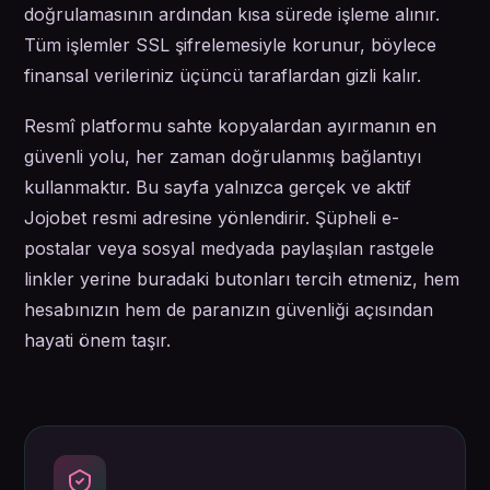
doğrulamasının ardından kısa sürede işleme alınır.
Tüm işlemler SSL şifrelemesiyle korunur, böylece
finansal verileriniz üçüncü taraflardan gizli kalır.
Resmî platformu sahte kopyalardan ayırmanın en
güvenli yolu, her zaman doğrulanmış bağlantıyı
kullanmaktır. Bu sayfa yalnızca gerçek ve aktif
Jojobet resmi adresine yönlendirir. Şüpheli e-
postalar veya sosyal medyada paylaşılan rastgele
linkler yerine buradaki butonları tercih etmeniz, hem
hesabınızın hem de paranızın güvenliği açısından
hayati önem taşır.