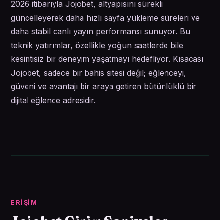
2026 itibarıyla Jojobet, altyapısını sürekli
güncelleyerek daha hızlı sayfa yükleme süreleri ve
daha stabil canlı yayın performansı sunuyor. Bu
teknik yatırımlar, özellikle yoğun saatlerde bile
kesintisiz bir deneyim yaşatmayı hedefliyor. Kısacası
Jojobet, sadece bir bahis sitesi değil; eğlenceyi,
güveni ve avantajı bir araya getiren bütünlüklü bir
dijital eğlence adresidir.
ERIŞIM