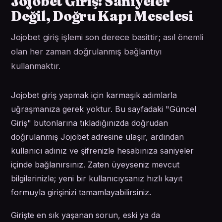
Jojobet Giriş: Saniyeler
Değil, Doğru Kapı Meselesi
Jojobet giriş işlemi son derece basittir; asıl önemli
olan her zaman doğrulanmış bağlantıyı
kullanmaktır.
Jojobet giriş yapmak için karmaşık adımlarla
uğraşmanıza gerek yoktur. Bu sayfadaki "Güncel
Giriş" butonlarına tıkladığınızda doğrudan
doğrulanmış Jojobet adresine ulaşır, ardından
kullanıcı adınız ve şifrenizle hesabınıza saniyeler
içinde bağlanırsınız. Zaten üyeyseniz mevcut
bilgilerinizle; yeni bir kullanıcıysanız hızlı kayıt
formuyla girişinizi tamamlayabilirsiniz.
Girişte en sık yaşanan sorun, eski ya da