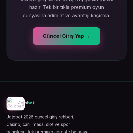
hazır. Tek bir tıkla premium oyun
dünyasına adım at ve avantajı kaçırma.
Güncel Giriş Yap →
Jojo
bet
Jojobet 2026 güncel giriş rehberi.
Casino, canlı masa, slot ve spor
bahislerini tek premium adreste bir araya