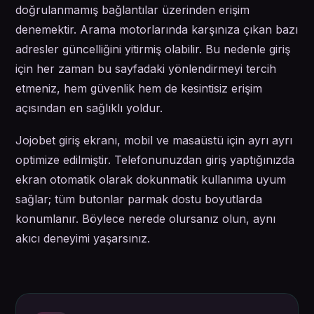
doğrulanmamış bağlantılar üzerinden erişim
denemektir. Arama motorlarında karşınıza çıkan bazı
adresler güncelliğini yitirmiş olabilir. Bu nedenle giriş
için her zaman bu sayfadaki yönlendirmeyi tercih
etmeniz, hem güvenlik hem de kesintisiz erişim
açısından en sağlıklı yoldur.
Jojobet giriş ekranı, mobil ve masaüstü için ayrı ayrı
optimize edilmiştir. Telefonunuzdan giriş yaptığınızda
ekran otomatik olarak dokunmatik kullanıma uyum
sağlar; tüm butonlar parmak dostu boyutlarda
konumlanır. Böylece nerede olursanız olun, aynı
akıcı deneyimi yaşarsınız.