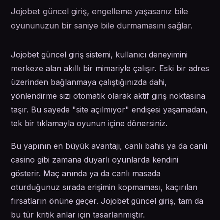
Jojobet güncel giriş, engelleme yaşasanız bile
oyununuzun bir saniye bile durmamasını sağlar.
Jojobet güncel giriş sistemi, kullanıcı deneyimini
merkeze alan akıllı bir mimariyle çalışır. Eski bir adres
üzerinden bağlanmaya çalıştığınızda dahi,
yönlendirme sizi otomatik olarak aktif giriş noktasına
taşır. Bu sayede "site açılmıyor" endişesi yaşamadan,
tek bir tıklamayla oyunun içine dönersiniz.
Bu yapının en büyük avantajı, canlı bahis ya da canlı
casino gibi zamana duyarlı oyunlarda kendini
gösterir. Maç anında ya da canlı masada
oturduğunuz sırada erişimin kopmaması, kaçırılan
fırsatların önüne geçer. Jojobet güncel giriş, tam da
bu tür kritik anlar için tasarlanmıştır.