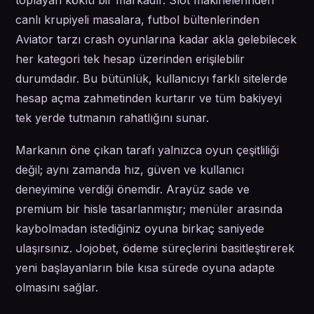
toplayan köklü bir markadır. Slot makinelerinden
canlı krupiyeli masalara, futbol bültenlerinden
Aviator tarzı crash oyunlarına kadar akla gelebilecek
her kategori tek hesap üzerinden erişilebilir
durumdadır. Bu bütünlük, kullanıcıyı farklı sitelerde
hesap açma zahmetinden kurtarır ve tüm bakiyeyi
tek yerde tutmanın rahatlığını sunar.
Markanın öne çıkan tarafı yalnızca oyun çeşitliliği
değil; aynı zamanda hız, güven ve kullanıcı
deneyimine verdiği önemdir. Arayüz sade ve
premium bir hisle tasarlanmıştır; menüler arasında
kaybolmadan istediğiniz oyuna birkaç saniyede
ulaşırsınız. Jojobet, ödeme süreçlerini basitleştirerek
yeni başlayanların bile kısa sürede oyuna adapte
olmasını sağlar.