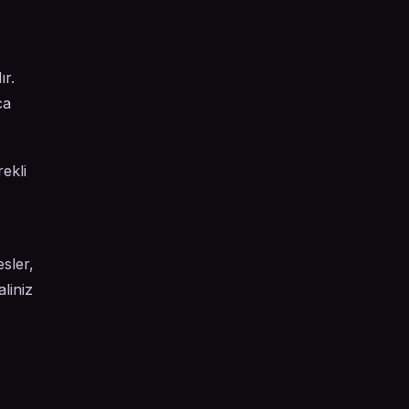
ır.
ca
ekli
sler,
aliniz