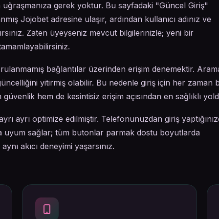
a uğraşmanıza gerek yoktur. Bu sayfadaki "Güncel Giriş"
mış Jojobet adresine ulaşır, ardından kullanıcı adınız ve
rsınız. Zaten üyeyseniz mevcut bilgilerinizle; yeni bir
 tamamlayabilirsiniz.
oğrulanmamış bağlantılar üzerinden erişim denemektir. Aram
ncelliğini yitirmiş olabilir. Bu nedenle giriş için her zaman 
güvenlik hem de kesintisiz erişim açısından en sağlıklı yold
ayrı ayrı optimize edilmiştir. Telefonunuzdan giriş yaptığını
a uyum sağlar; tüm butonlar parmak dostu boyutlarda
aynı akıcı deneyimi yaşarsınız.