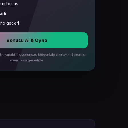
nan bonus
artı
ino geçerli
Bonusu Al & Oyna
ık yapabilir, oyununuzu bütçenizle sınırlayın. Sorumlu
oyun ilkesi geçerlidir.