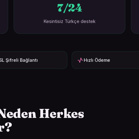
7/24
Kesintisiz Türkçe destek
SL Şifreli Bağlantı
Hızlı Ödeme
e Neden Herkes
r?