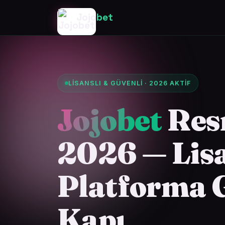
Jojo
bet
LISANSLI & GÜVENLI · 2026 AKTIF
Jojobet
Resm
2026 — Lisa
Platforma 
Kapı