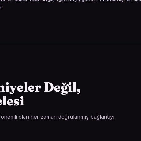
r.
niyeler Değil,
lesi
sıl önemli olan her zaman doğrulanmış bağlantıyı