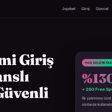
Jojobet
Giriş
Güncel
i Giriş
HOŞ GELDİN PAK
nslı
%13
Güvenli
+ 260 Free Sp
İlk yatırımına öz
slotlarda kullanab