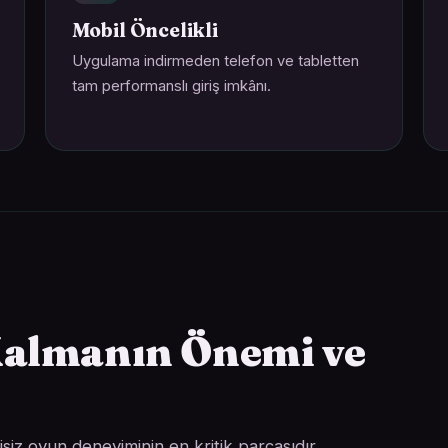
Mobil Öncelikli
Uygulama indirmeden telefon ve tabletten
tam performanslı giriş imkânı.
Kalmanın Önemi ve
isiz oyun deneyiminin en kritik parçasıdır.