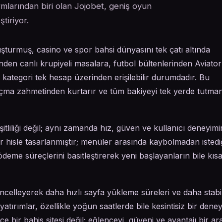
mlarından biri olan Jojobet, geniş oyun
tiriyor.
 oluşturmuş, casino ve spor bahsi dünyasını tek çatı altında
nden canlı krupiyeli masalara, futbol bültenlerinden Aviator
kategori tek hesap üzerinden erişilebilir durumdadır. Bu
p açma zahmetinden kurtarır ve tüm bakiyeyi tek yerde tutma
tliliği değil; aynı zamanda hız, güven ve kullanıcı deneyimi
 hisle tasarlanmıştır; menüler arasında kaybolmadan istedi
deme süreçlerini basitleştirerek yeni başlayanların bile kıs
güncelleyerek daha hızlı sayfa yükleme süreleri ve daha stabi
tırımlar, özellikle yoğun saatlerde bile kesintisiz bir dene
e bir bahis sitesi değil; eğlenceyi, güveni ve avantajı bir ar