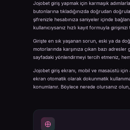
Jojobet giriş yapmak için karmaşık adımlarl
butonlarına tıkladığınızda doğrudan doğrulan
şifrenizle hesabınıza saniyeler içinde bağlanı
kullanıcıysanız hızlı kayıt formuyla girişinizi
Girişte en sık yaşanan sorun, eski ya da d
motorlarında karşınıza çıkan bazı adresler gü
sayfadaki yönlendirmeyi tercih etmeniz, hem 
Jojobet giriş ekranı, mobil ve masaüstü için 
ekran otomatik olarak dokunmatik kullanım
konumlanır. Böylece nerede olursanız olun, 