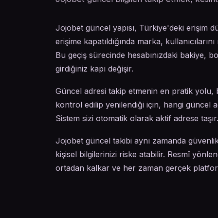
Jojobet güncel yapısı, Türkiye'deki erişim 
erişime kapatıldığında marka, kullanıcıların
Bu geçiş sürecinde hesabınızdaki bakiye, b
girdiğiniz kapı değişir.
Güncel adresi takip etmenin en pratik yolu, b
kontrol edilip yenilendiği için, hangi güncel
Sistem sizi otomatik olarak aktif adrese taşır
Jojobet güncel takibi aynı zamanda güvenli
kişisel bilgilerinizi riske atabilir. Resmî yön
ortadan kalkar ve her zaman gerçek platfo