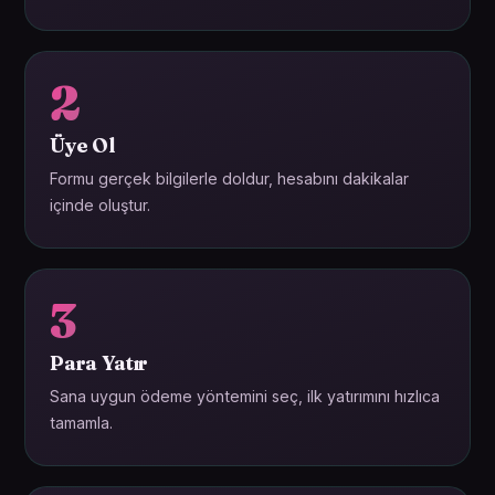
2
Üye Ol
Formu gerçek bilgilerle doldur, hesabını dakikalar
içinde oluştur.
3
Para Yatır
Sana uygun ödeme yöntemini seç, ilk yatırımını hızlıca
tamamla.