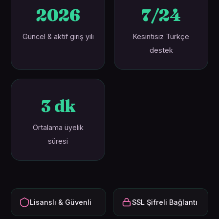
2026
7/24
Güncel & aktif giriş yılı
Kesintisiz Türkçe
destek
3 dk
Ortalama üyelik
süresi
Lisanslı & Güvenli
SSL Şifreli Bağlantı