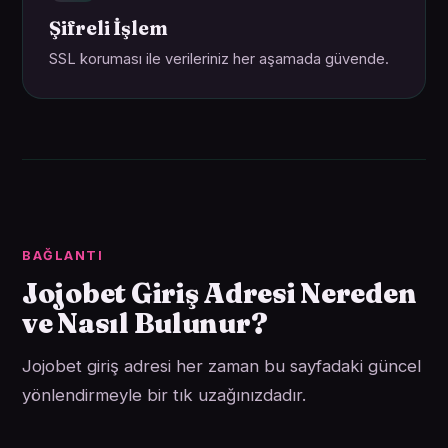
Şifreli İşlem
SSL koruması ile verileriniz her aşamada güvende.
BAĞLANTI
Jojobet Giriş Adresi Nereden
ve Nasıl Bulunur?
Jojobet giriş adresi her zaman bu sayfadaki güncel
yönlendirmeyle bir tık uzağınızdadır.