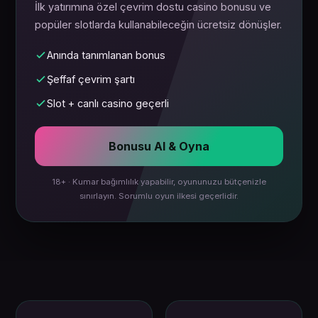
İlk yatırımına özel çevrim dostu casino bonusu ve
popüler slotlarda kullanabileceğin ücretsiz dönüşler.
Anında tanımlanan bonus
Şeffaf çevrim şartı
Slot + canlı casino geçerli
Bonusu Al & Oyna
18+ · Kumar bağımlılık yapabilir, oyununuzu bütçenizle
sınırlayın. Sorumlu oyun ilkesi geçerlidir.