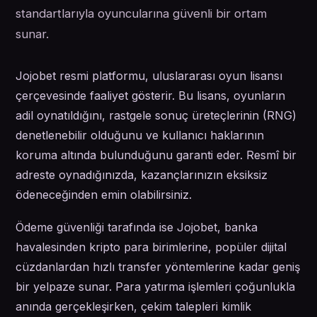
standartlarıyla oyuncularına güvenli bir ortam
sunar.
Jojobet resmi platformu, uluslararası oyun lisansı
çerçevesinde faaliyet gösterir. Bu lisans, oyunların
adil oynatıldığını, rastgele sonuç üreteçlerinin (RNG)
denetlenebilir olduğunu ve kullanıcı haklarının
koruma altında bulunduğunu garanti eder. Resmî bir
adreste oynadığınızda, kazançlarınızın eksiksiz
ödeneceğinden emin olabilirsiniz.
Ödeme güvenliği tarafında ise Jojobet, banka
havalesinden kripto para birimlerine, popüler dijital
cüzdanlardan hızlı transfer yöntemlerine kadar geniş
bir yelpaze sunar. Para yatırma işlemleri çoğunlukla
anında gerçekleşirken, çekim talepleri kimlik