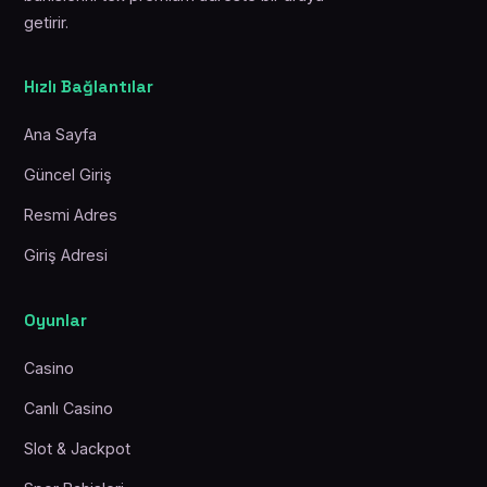
getirir.
Hızlı Bağlantılar
Ana Sayfa
Güncel Giriş
Resmi Adres
Giriş Adresi
Oyunlar
Casino
Canlı Casino
Slot & Jackpot