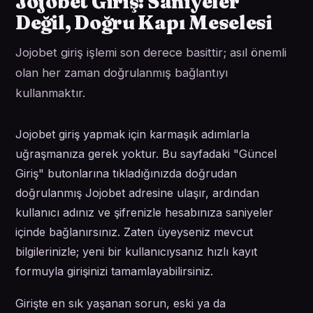
Jojobet Giriş: Saniyeler
Değil, Doğru Kapı Meselesi
Jojobet giriş işlemi son derece basittir; asıl önemli
olan her zaman doğrulanmış bağlantıyı
kullanmaktır.
Jojobet giriş yapmak için karmaşık adımlarla
uğraşmanıza gerek yoktur. Bu sayfadaki "Güncel
Giriş" butonlarına tıkladığınızda doğrudan
doğrulanmış Jojobet adresine ulaşır, ardından
kullanıcı adınız ve şifrenizle hesabınıza saniyeler
içinde bağlanırsınız. Zaten üyeyseniz mevcut
bilgilerinizle; yeni bir kullanıcıysanız hızlı kayıt
formuyla girişinizi tamamlayabilirsiniz.
Girişte en sık yaşanan sorun, eski ya da