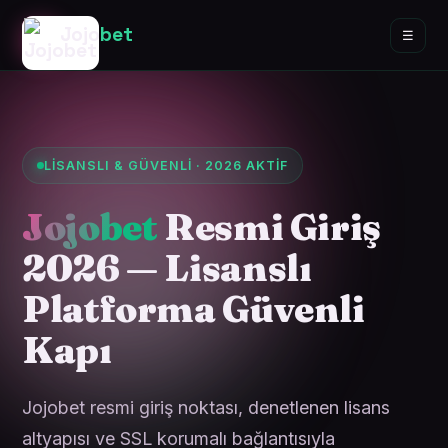
Jojo
bet
☰
LISANSLI & GÜVENLI · 2026 AKTIF
Jojobet
Resmi Giriş
2026 — Lisanslı
Platforma Güvenli
Kapı
Jojobet resmi giriş noktası, denetlenen lisans
altyapısı ve SSL korumalı bağlantısıyla