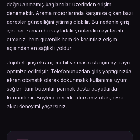
doğrulanmamış bağlantılar üzerinden erişim
denemektir. Arama motorlarında karşınıza çıkan bazı
adresler güncelliğini yitirmiş olabilir. Bu nedenle giriş
için her zaman bu sayfadaki yönlendirmeyi tercih
etmeniz, hem güvenlik hem de kesintisiz erişim
açısından en sağlıklı yoldur.
Jojobet giriş ekranı, mobil ve masaüstü için ayrı ayrı
optimize edilmiştir. Telefonunuzdan giriş yaptığınızda
ekran otomatik olarak dokunmatik kullanıma uyum
sağlar; tüm butonlar parmak dostu boyutlarda
konumlanır. Böylece nerede olursanız olun, aynı
akıcı deneyimi yaşarsınız.