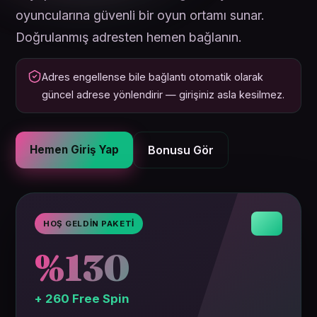
oyuncularına güvenli bir oyun ortamı sunar.
Doğrulanmış adresten hemen bağlanın.
Adres engellense bile bağlantı otomatik olarak
güncel adrese yönlendirir — girişiniz asla kesilmez.
Hemen Giriş Yap
Bonusu Gör
HOŞ GELDİN PAKETİ
%130
+ 260 Free Spin