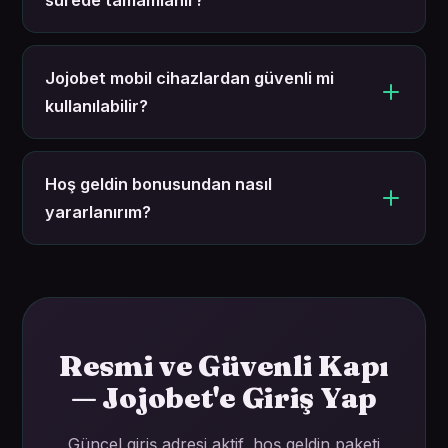
sürede tamamlanır?
Jojobet mobil cihazlardan güvenli mi
kullanılabilir?
Hoş geldin bonusundan nasıl
yararlanırım?
Resmi ve Güvenli Kapı
— Jojobet'e Giriş Yap
Güncel giriş adresi aktif, hoş geldin paketi