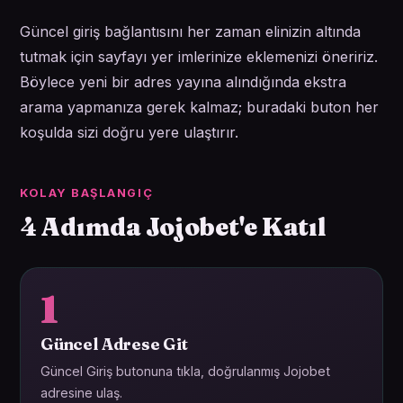
Güncel giriş bağlantısını her zaman elinizin altında
tutmak için sayfayı yer imlerinize eklemenizi öneririz.
Böylece yeni bir adres yayına alındığında ekstra
arama yapmanıza gerek kalmaz; buradaki buton her
koşulda sizi doğru yere ulaştırır.
KOLAY BAŞLANGIÇ
4 Adımda Jojobet'e Katıl
1
Güncel Adrese Git
Güncel Giriş butonuna tıkla, doğrulanmış Jojobet
adresine ulaş.