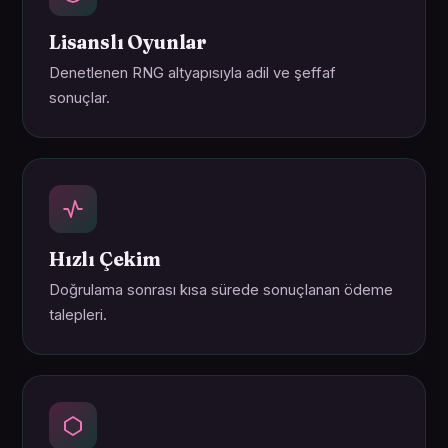
Lisanslı Oyunlar
Denetlenen RNG altyapısıyla adil ve şeffaf
sonuçlar.
Hızlı Çekim
Doğrulama sonrası kısa sürede sonuçlanan ödeme
talepleri.