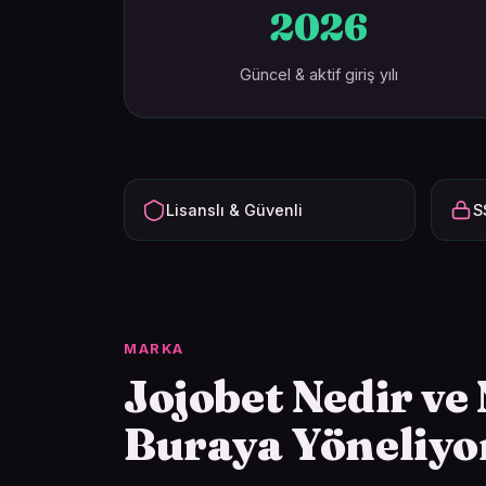
2026
Güncel & aktif giriş yılı
Lisanslı & Güvenli
S
MARKA
Jojobet Nedir v
Buraya Yöneliyo