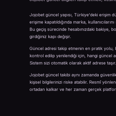
Jojobet güncel yapısı, Türkiye'deki erişim 
erişime kapatıldığında marka, kullanıcıların
Bu geçiş sürecinde hesabınızdaki bakiye, b
girdiğiniz kapı değişir.
Güncel adresi takip etmenin en pratik yolu, b
kontrol edilip yenilendiği için, hangi güncel
Sistem sizi otomatik olarak aktif adrese taşır
Jojobet güncel takibi aynı zamanda güvenli
kişisel bilgilerinizi riske atabilir. Resmî yön
ortadan kalkar ve her zaman gerçek platfo