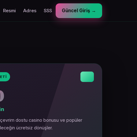
Güncel Giriş →
Resmi
Adres
SSS
ETİ
0
in
el çevrim dostu casino bonusu ve popüler
ileceğin ücretsiz dönüşler.