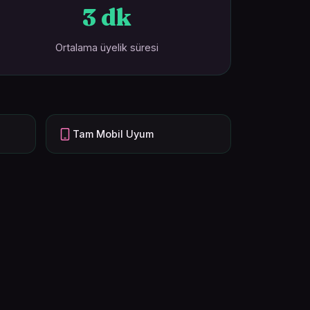
3 dk
Ortalama üyelik süresi
Tam Mobil Uyum