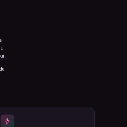
a
bu
ur.
zda