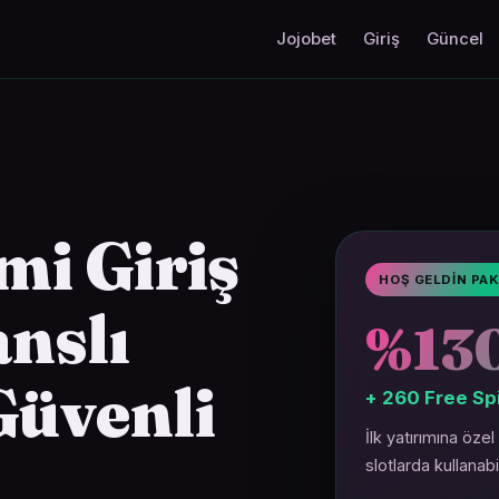
Jojobet
Giriş
Güncel
i Giriş
HOŞ GELDİN PAK
nslı
%13
Güvenli
+ 260 Free Sp
İlk yatırımına öz
slotlarda kullanab