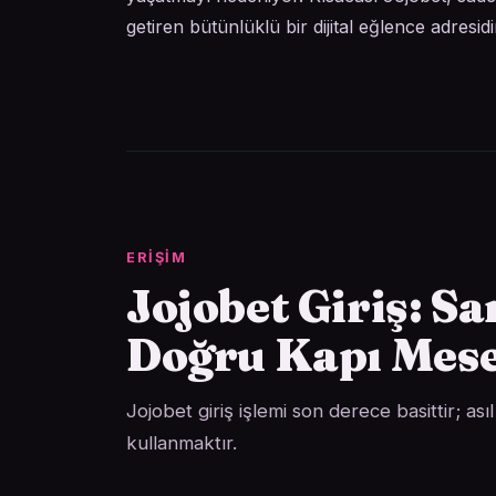
getiren bütünlüklü bir dijital eğlence adresidi
ERIŞIM
Jojobet Giriş: Sa
Doğru Kapı Mese
Jojobet giriş işlemi son derece basittir; a
kullanmaktır.