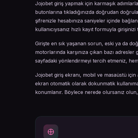
Jojobet giriş yapmak için karmaşık adımlarl
butonlarına tıkladığınızda doğrudan doğrulan
şifrenizle hesabınıza saniyeler içinde bağlanı
kullanıcıysanız hızlı kayıt formuyla girişinizi
Girişte en sık yaşanan sorun, eski ya da d
motorlarında karşınıza çıkan bazı adresler gü
sayfadaki yönlendirmeyi tercih etmeniz, hem 
Jojobet giriş ekranı, mobil ve masaüstü için 
ekran otomatik olarak dokunmatik kullanım
konumlanır. Böylece nerede olursanız olun, 