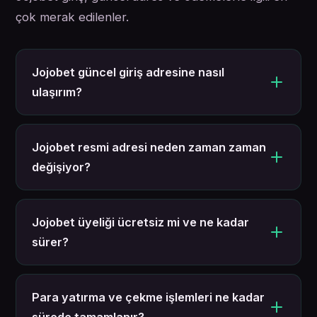
çok merak edilenler.
Jojobet güncel giriş adresine nasıl
ulaşırım?
Jojobet resmi adresi neden zaman zaman
değişiyor?
Jojobet üyeliği ücretsiz mi ve ne kadar
sürer?
Para yatırma ve çekme işlemleri ne kadar