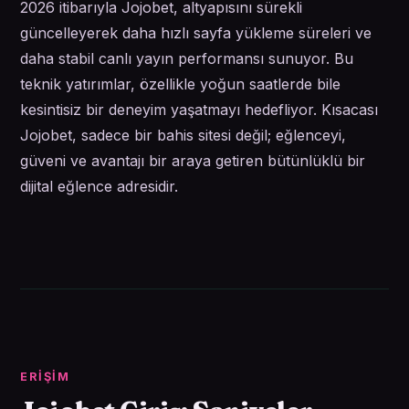
2026 itibarıyla Jojobet, altyapısını sürekli
güncelleyerek daha hızlı sayfa yükleme süreleri ve
daha stabil canlı yayın performansı sunuyor. Bu
teknik yatırımlar, özellikle yoğun saatlerde bile
kesintisiz bir deneyim yaşatmayı hedefliyor. Kısacası
Jojobet, sadece bir bahis sitesi değil; eğlenceyi,
güveni ve avantajı bir araya getiren bütünlüklü bir
dijital eğlence adresidir.
ERIŞIM