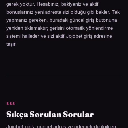
gerek yoktur. Hesabınız, bakiyeniz ve aktif
bonuslarınız yeni adreste sizi olduğu gibi bekler. Tek
yapmanız gereken, buradaki güncel giriş butonuna
yeniden tıklamaktır; gerisini otomatik yönlendirme
sistemi halleder ve sizi aktif Jojobet giriş adresine
taşır.
SSS
Sıkça Sorulan Sorular
Jojobet giriş, güncel adres ve ödemelerle ilgili en