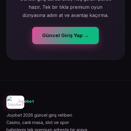
hazır. Tek bir tıkla premium oyun
dünyasına adım at ve avantajı kaçırma.
Güncel Giriş Yap →
Jojo
bet
Jojobet 2026 güncel giriş rehberi.
Casino, canlı masa, slot ve spor
bahislerini tek premium adreste bir araya