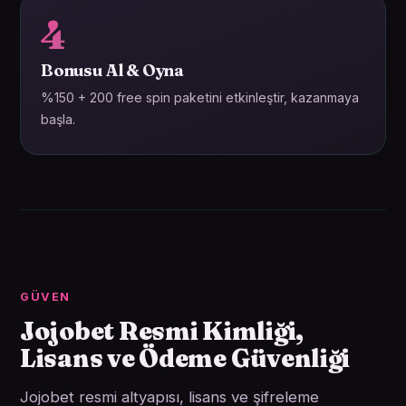
4
Bonusu Al & Oyna
%150 + 200 free spin paketini etkinleştir, kazanmaya
başla.
GÜVEN
Jojobet Resmi Kimliği,
Lisans ve Ödeme Güvenliği
Jojobet resmi altyapısı, lisans ve şifreleme