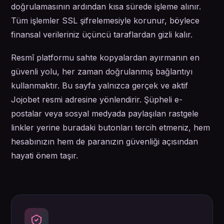
doğrulamasının ardından kısa sürede işleme alınır.
Tüm işlemler SSL şifrelemesiyle korunur, böylece
finansal verileriniz üçüncü taraflardan gizli kalır.
Resmî platformu sahte kopyalardan ayırmanın en
güvenli yolu, her zaman doğrulanmış bağlantıyı
kullanmaktır. Bu sayfa yalnızca gerçek ve aktif
Jojobet resmi adresine yönlendirir. Şüpheli e-
postalar veya sosyal medyada paylaşılan rastgele
linkler yerine buradaki butonları tercih etmeniz, hem
hesabınızın hem de paranızın güvenliği açısından
hayati önem taşır.