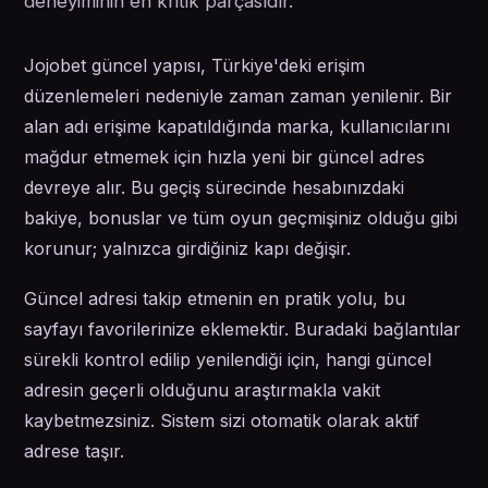
deneyiminin en kritik parçasıdır.
Jojobet güncel yapısı, Türkiye'deki erişim
düzenlemeleri nedeniyle zaman zaman yenilenir. Bir
alan adı erişime kapatıldığında marka, kullanıcılarını
mağdur etmemek için hızla yeni bir güncel adres
devreye alır. Bu geçiş sürecinde hesabınızdaki
bakiye, bonuslar ve tüm oyun geçmişiniz olduğu gibi
korunur; yalnızca girdiğiniz kapı değişir.
Güncel adresi takip etmenin en pratik yolu, bu
sayfayı favorilerinize eklemektir. Buradaki bağlantılar
sürekli kontrol edilip yenilendiği için, hangi güncel
adresin geçerli olduğunu araştırmakla vakit
kaybetmezsiniz. Sistem sizi otomatik olarak aktif
adrese taşır.