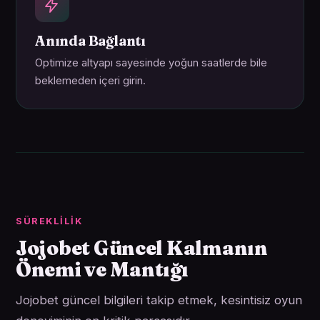
Anında Bağlantı
Optimize altyapı sayesinde yoğun saatlerde bile
beklemeden içeri girin.
SÜREKLILIK
Jojobet Güncel Kalmanın
Önemi ve Mantığı
Jojobet güncel bilgileri takip etmek, kesintisiz oyun