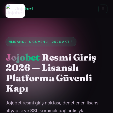
Jojo
bet
☰
LISANSLI & GÜVENLI · 2026 AKTIF
Jojobet
Resmi Giriş
2026 — Lisanslı
Platforma Güvenli
Kapı
Jojobet resmi giriş noktası, denetlenen lisans
altyapısı ve SSL korumalı bağlantısıyla