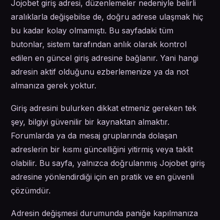
Jojobet giriş adresi, düzenlemeler nedeniyle belirli
aralıklarla değişebilse de, doğru adrese ulaşmak hiç
bu kadar kolay olmamıştı. Bu sayfadaki tüm
butonlar, sistem tarafından anlık olarak kontrol
edilen en güncel giriş adresine bağlanır. Yani hangi
adresin aktif olduğunu ezberlemenize ya da not
almanıza gerek yoktur.
Giriş adresini bulurken dikkat etmeniz gereken tek
şey, bilgiyi güvenilir bir kaynaktan almaktır.
Forumlarda ya da mesaj gruplarında dolaşan
adreslerin bir kısmı güncelliğini yitirmiş veya taklit
olabilir. Bu sayfa, yalnızca doğrulanmış Jojobet giriş
adresine yönlendirdiği için en pratik ve en güvenli
çözümdür.
Adresin değişmesi durumunda paniğe kapılmanıza