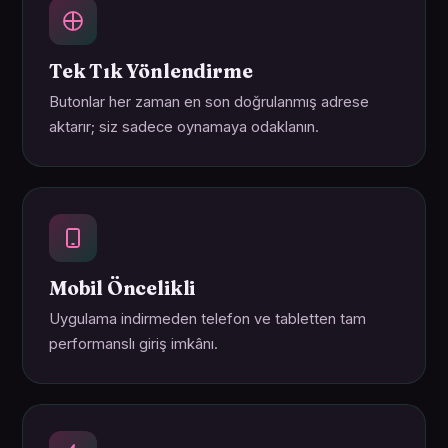
Tek Tık Yönlendirme
Butonlar her zaman en son doğrulanmış adrese
aktarır; siz sadece oynamaya odaklanın.
Mobil Öncelikli
Uygulama indirmeden telefon ve tabletten tam
performanslı giriş imkânı.