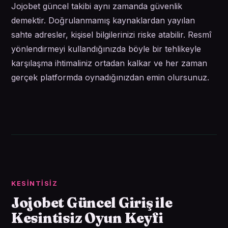
Jojobet güncel takibi aynı zamanda güvenlik
demektir. Doğrulanmamış kaynaklardan yayılan
sahte adresler, kişisel bilgilerinizi riske atabilir. Resmî
yönlendirmeyi kullandığınızda böyle bir tehlikeyle
karşılaşma ihtimaliniz ortadan kalkar ve her zaman
gerçek platformda oynadığınızdan emin olursunuz.
KESINTISIZ
Jojobet Güncel Giriş ile
Kesintisiz Oyun Keyfi