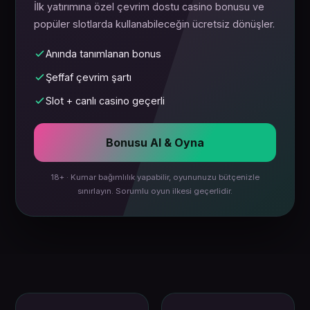
İlk yatırımına özel çevrim dostu casino bonusu ve
popüler slotlarda kullanabileceğin ücretsiz dönüşler.
Anında tanımlanan bonus
Şeffaf çevrim şartı
Slot + canlı casino geçerli
Bonusu Al & Oyna
18+ · Kumar bağımlılık yapabilir, oyununuzu bütçenizle
sınırlayın. Sorumlu oyun ilkesi geçerlidir.