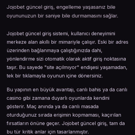
Jojobet güncel giriş, engelleme yaşasanız bile
oyununuzun bir saniye bile durmamasını sağlar.
Jojobet güncel giriş sistemi, kullanıcı deneyimini
merkeze alan akıllı bir mimariyle çalışır. Eski bir adres
üzerinden bağlanmaya çalıştığınızda dahi,
yönlendirme sizi otomatik olarak aktif giriş noktasına
taşır. Bu sayede "site açılmıyor" endişesi yaşamadan,
tek bir tıklamayla oyunun içine dönersiniz.
Bu yapının en büyük avantajı, canlı bahis ya da canlı
casino gibi zamana duyarlı oyunlarda kendini
gösterir. Maç anında ya da canlı masada
oturduğunuz sırada erişimin kopmaması, kaçırılan
fırsatların önüne geçer. Jojobet güncel giriş, tam da
bu tür kritik anlar için tasarlanmıştır.