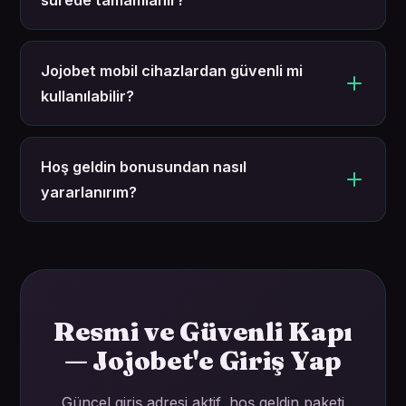
sürede tamamlanır?
Jojobet mobil cihazlardan güvenli mi
kullanılabilir?
Hoş geldin bonusundan nasıl
yararlanırım?
Resmi ve Güvenli Kapı
— Jojobet'e Giriş Yap
Güncel giriş adresi aktif, hoş geldin paketi