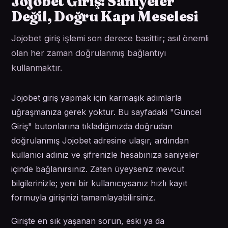
Jojobet Giriş: Saniyeler
Değil, Doğru Kapı Meselesi
Jojobet giriş işlemi son derece basittir; asıl önemli
olan her zaman doğrulanmış bağlantıyı
kullanmaktır.
Jojobet giriş yapmak için karmaşık adımlarla
uğraşmanıza gerek yoktur. Bu sayfadaki "Güncel
Giriş" butonlarına tıkladığınızda doğrudan
doğrulanmış Jojobet adresine ulaşır, ardından
kullanıcı adınız ve şifrenizle hesabınıza saniyeler
içinde bağlanırsınız. Zaten üyeyseniz mevcut
bilgilerinizle; yeni bir kullanıcıysanız hızlı kayıt
formuyla girişinizi tamamlayabilirsiniz.
Girişte en sık yaşanan sorun, eski ya da