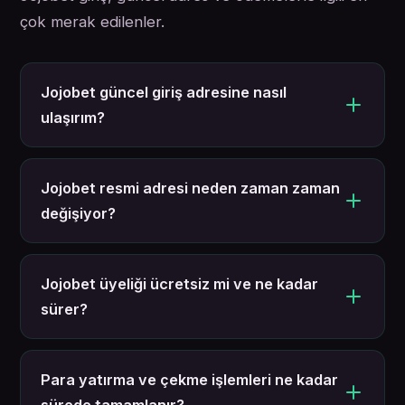
çok merak edilenler.
Jojobet güncel giriş adresine nasıl
ulaşırım?
Jojobet resmi adresi neden zaman zaman
değişiyor?
Jojobet üyeliği ücretsiz mi ve ne kadar
sürer?
Para yatırma ve çekme işlemleri ne kadar