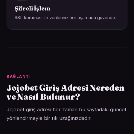
Şifreli İşlem
SSL koruması ile verileriniz her aşamada güvende.
BAĞLANTI
Jojobet Giriş Adresi Nereden
ve Nasıl Bulunur?
Jojobet giriş adresi her zaman bu sayfadaki güncel
yönlendirmeyle bir tık uzağınızdadır.