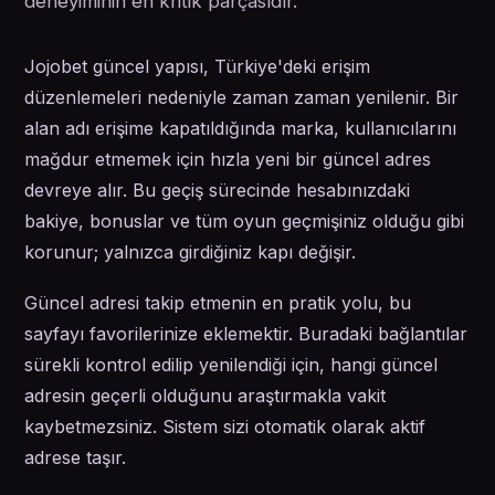
deneyiminin en kritik parçasıdır.
Jojobet güncel yapısı, Türkiye'deki erişim
düzenlemeleri nedeniyle zaman zaman yenilenir. Bir
alan adı erişime kapatıldığında marka, kullanıcılarını
mağdur etmemek için hızla yeni bir güncel adres
devreye alır. Bu geçiş sürecinde hesabınızdaki
bakiye, bonuslar ve tüm oyun geçmişiniz olduğu gibi
korunur; yalnızca girdiğiniz kapı değişir.
Güncel adresi takip etmenin en pratik yolu, bu
sayfayı favorilerinize eklemektir. Buradaki bağlantılar
sürekli kontrol edilip yenilendiği için, hangi güncel
adresin geçerli olduğunu araştırmakla vakit
kaybetmezsiniz. Sistem sizi otomatik olarak aktif
adrese taşır.