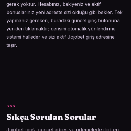
gerek yoktur. Hesabınız, bakiyeniz ve aktif
bonuslarınız yeni adreste sizi olduğu gibi bekler. Tek
yapmanız gereken, buradaki güncel giriş butonuna
yeniden tıklamaktır; gerisini otomatik yönlendirme
sistemi halleder ve sizi aktif Jojobet giriş adresine
taşır.
SSS
Sıkça Sorulan Sorular
Jojobet giriş, güncel adres ve ödemelerle ilgili en