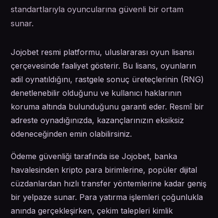
standartlarıyla oyuncularına güvenli bir ortam
sunar.
Jojobet resmi platformu, uluslararası oyun lisansı
çerçevesinde faaliyet gösterir. Bu lisans, oyunların
adil oynatıldığını, rastgele sonuç üreteçlerinin (RNG)
denetlenebilir olduğunu ve kullanıcı haklarının
koruma altında bulunduğunu garanti eder. Resmî bir
adreste oynadığınızda, kazançlarınızın eksiksiz
ödeneceğinden emin olabilirsiniz.
Ödeme güvenliği tarafında ise Jojobet, banka
havalesinden kripto para birimlerine, popüler dijital
cüzdanlardan hızlı transfer yöntemlerine kadar geniş
bir yelpaze sunar. Para yatırma işlemleri çoğunlukla
anında gerçekleşirken, çekim talepleri kimlik