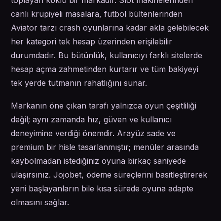
toplayan köklü bir markadır. Slot makinelerinden
canlı krupiyeli masalara, futbol bültenlerinden
Aviator tarzı crash oyunlarına kadar akla gelebilecek
her kategori tek hesap üzerinden erişilebilir
durumdadır. Bu bütünlük, kullanıcıyı farklı sitelerde
hesap açma zahmetinden kurtarır ve tüm bakiyeyi
tek yerde tutmanın rahatlığını sunar.
Markanın öne çıkan tarafı yalnızca oyun çeşitliliği
değil; aynı zamanda hız, güven ve kullanıcı
deneyimine verdiği önemdir. Arayüz sade ve
premium bir hisle tasarlanmıştır; menüler arasında
kaybolmadan istediğiniz oyuna birkaç saniyede
ulaşırsınız. Jojobet, ödeme süreçlerini basitleştirerek
yeni başlayanların bile kısa sürede oyuna adapte
olmasını sağlar.