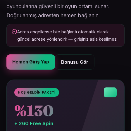
oyuncularına güvenli bir oyun ortamı sunar.
Doğrulanmış adresten hemen bağlanın.
Adres engellense bile bağlantı otomatik olarak
güncel adrese yönlendirir — girişiniz asla kesilmez.
Hemen Giriş Yap
Bonusu Gör
HOŞ GELDİN PAKETİ
%130
+ 260 Free Spin