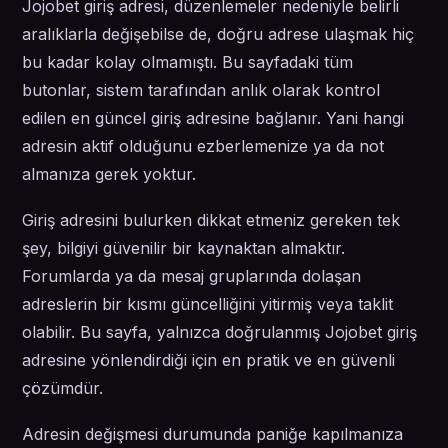
Jojobet giriş adresi, düzenlemeler nedeniyle belirli
aralıklarla değişebilse de, doğru adrese ulaşmak hiç
bu kadar kolay olmamıştı. Bu sayfadaki tüm
butonlar, sistem tarafından anlık olarak kontrol
edilen en güncel giriş adresine bağlanır. Yani hangi
adresin aktif olduğunu ezberlemenize ya da not
almanıza gerek yoktur.
Giriş adresini bulurken dikkat etmeniz gereken tek
şey, bilgiyi güvenilir bir kaynaktan almaktır.
Forumlarda ya da mesaj gruplarında dolaşan
adreslerin bir kısmı güncelliğini yitirmiş veya taklit
olabilir. Bu sayfa, yalnızca doğrulanmış Jojobet giriş
adresine yönlendirdiği için en pratik ve en güvenli
çözümdür.
Adresin değişmesi durumunda paniğe kapılmanıza