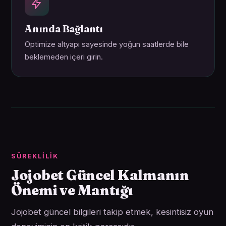
Anında Bağlantı
Optimize altyapı sayesinde yoğun saatlerde bile
beklemeden içeri girin.
SÜREKLILIK
Jojobet Güncel Kalmanın
Önemi ve Mantığı
Jojobet güncel bilgileri takip etmek, kesintisiz oyun