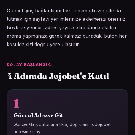
Güncel giriş bağlantısını her zaman elinizin altında
tutmak için sayfayı yer imlerinize eklemenizi öneririz.
Böylece yeni bir adres yayına alındığında ekstra
arama yapmanıza gerek kalmaz; buradaki buton her
koşulda sizi doğru yere ulaştırır.
KOLAY BAŞLANGIÇ
4 Adımda Jojobet'e Katıl
1
Güncel Adrese Git
Güncel Giriş butonuna tıkla, doğrulanmış Jojobet
adresine ulaş.