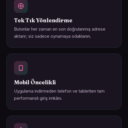
Tek Tık Yönlendirme
Butonlar her zaman en son doğrulanmış adrese
aktarır; siz sadece oynamaya odaklanın.
Mobil Öncelikli
Uygulama indirmeden telefon ve tabletten tam
performanslı giriş imkânı.