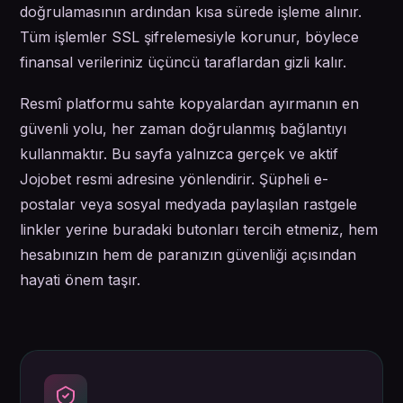
doğrulamasının ardından kısa sürede işleme alınır.
Tüm işlemler SSL şifrelemesiyle korunur, böylece
finansal verileriniz üçüncü taraflardan gizli kalır.
Resmî platformu sahte kopyalardan ayırmanın en
güvenli yolu, her zaman doğrulanmış bağlantıyı
kullanmaktır. Bu sayfa yalnızca gerçek ve aktif
Jojobet resmi adresine yönlendirir. Şüpheli e-
postalar veya sosyal medyada paylaşılan rastgele
linkler yerine buradaki butonları tercih etmeniz, hem
hesabınızın hem de paranızın güvenliği açısından
hayati önem taşır.