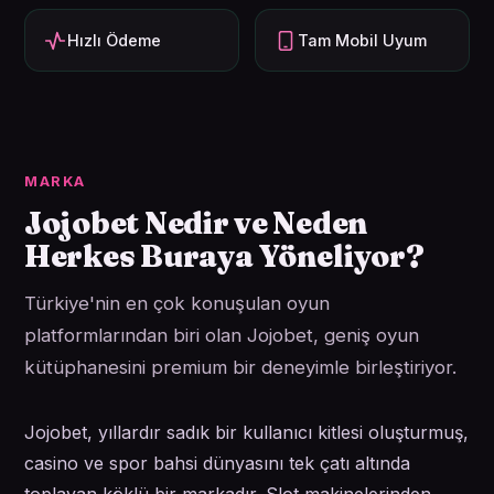
Hızlı Ödeme
Tam Mobil Uyum
MARKA
Jojobet Nedir ve Neden
Herkes Buraya Yöneliyor?
Türkiye'nin en çok konuşulan oyun
platformlarından biri olan Jojobet, geniş oyun
kütüphanesini premium bir deneyimle birleştiriyor.
Jojobet, yıllardır sadık bir kullanıcı kitlesi oluşturmuş,
casino ve spor bahsi dünyasını tek çatı altında