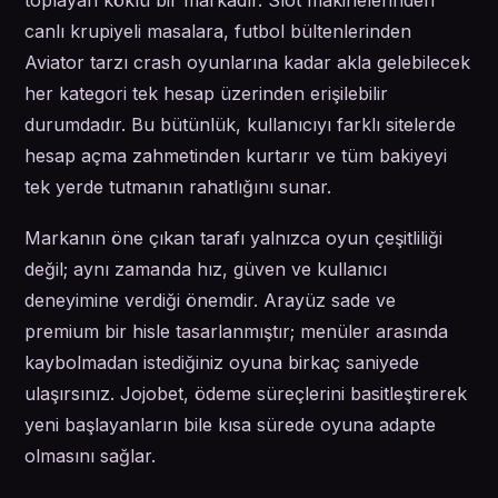
toplayan köklü bir markadır. Slot makinelerinden
canlı krupiyeli masalara, futbol bültenlerinden
Aviator tarzı crash oyunlarına kadar akla gelebilecek
her kategori tek hesap üzerinden erişilebilir
durumdadır. Bu bütünlük, kullanıcıyı farklı sitelerde
hesap açma zahmetinden kurtarır ve tüm bakiyeyi
tek yerde tutmanın rahatlığını sunar.
Markanın öne çıkan tarafı yalnızca oyun çeşitliliği
değil; aynı zamanda hız, güven ve kullanıcı
deneyimine verdiği önemdir. Arayüz sade ve
premium bir hisle tasarlanmıştır; menüler arasında
kaybolmadan istediğiniz oyuna birkaç saniyede
ulaşırsınız. Jojobet, ödeme süreçlerini basitleştirerek
yeni başlayanların bile kısa sürede oyuna adapte
olmasını sağlar.