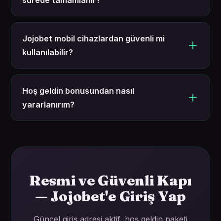
sürede tamamlanır?
Jojobet mobil cihazlardan güvenli mi
kullanılabilir?
Hoş geldin bonusundan nasıl
yararlanırım?
Resmi ve Güvenli Kapı
— Jojobet'e Giriş Yap
Güncel giriş adresi aktif, hoş geldin paketi