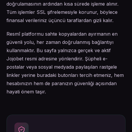
doğrulamasının ardından kısa sürede işleme alınır.
Tüm işlemler SSL şifrelemesiyle korunur, böylece
finansal verileriniz üçüncü taraflardan gizli kalır.
Resmî platformu sahte kopyalardan ayırmanın en
güvenli yolu, her zaman doğrulanmış bağlantıyı
kullanmaktır. Bu sayfa yalnızca gerçek ve aktif
Jojobet resmi adresine yönlendirir. Şüpheli e-
postalar veya sosyal medyada paylaşılan rastgele
linkler yerine buradaki butonları tercih etmeniz, hem
hesabınızın hem de paranızın güvenliği açısından
hayati önem taşır.