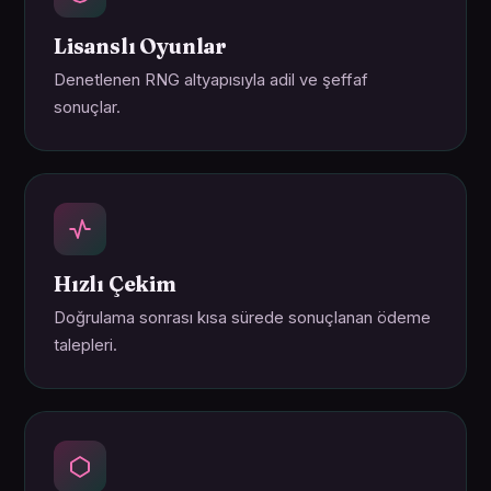
Lisanslı Oyunlar
Denetlenen RNG altyapısıyla adil ve şeffaf
sonuçlar.
Hızlı Çekim
Doğrulama sonrası kısa sürede sonuçlanan ödeme
talepleri.