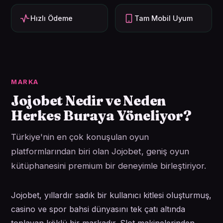
Hızlı Ödeme
Tam Mobil Uyum
MARKA
Jojobet Nedir ve Neden
Herkes Buraya Yöneliyor?
Türkiye'nin en çok konuşulan oyun
platformlarından biri olan Jojobet, geniş oyun
kütüphanesini premium bir deneyimle birleştiriyor.
Jojobet, yıllardır sadık bir kullanıcı kitlesi oluşturmuş,
casino ve spor bahsi dünyasını tek çatı altında