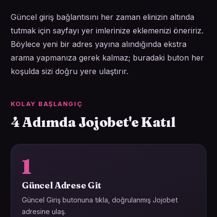
Güncel giriş bağlantısını her zaman elinizin altında
tutmak için sayfayı yer imlerinize eklemenizi öneririz.
Böylece yeni bir adres yayına alındığında ekstra
arama yapmanıza gerek kalmaz; buradaki buton her
koşulda sizi doğru yere ulaştırır.
KOLAY BAŞLANGIÇ
4 Adımda Jojobet'e Katıl
1
Güncel Adrese Git
Güncel Giriş butonuna tıkla, doğrulanmış Jojobet
adresine ulaş.