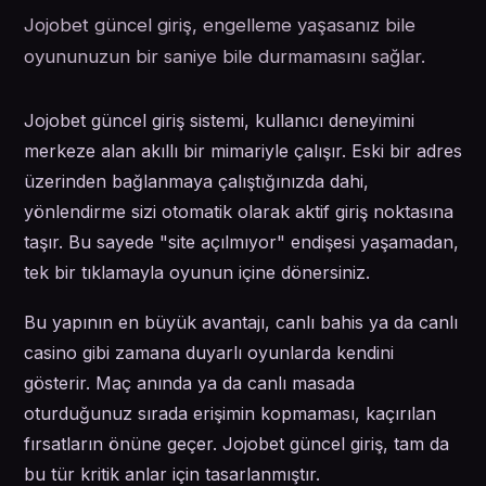
Jojobet güncel giriş, engelleme yaşasanız bile
oyununuzun bir saniye bile durmamasını sağlar.
Jojobet güncel giriş sistemi, kullanıcı deneyimini
merkeze alan akıllı bir mimariyle çalışır. Eski bir adres
üzerinden bağlanmaya çalıştığınızda dahi,
yönlendirme sizi otomatik olarak aktif giriş noktasına
taşır. Bu sayede "site açılmıyor" endişesi yaşamadan,
tek bir tıklamayla oyunun içine dönersiniz.
Bu yapının en büyük avantajı, canlı bahis ya da canlı
casino gibi zamana duyarlı oyunlarda kendini
gösterir. Maç anında ya da canlı masada
oturduğunuz sırada erişimin kopmaması, kaçırılan
fırsatların önüne geçer. Jojobet güncel giriş, tam da
bu tür kritik anlar için tasarlanmıştır.