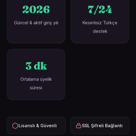
2026
7/24
Güncel & aktif giriş yılı
Kesintisiz Türkçe
destek
3 dk
Ortalama üyelik
süresi
Lisanslı & Güvenli
SSL Şifreli Bağlantı