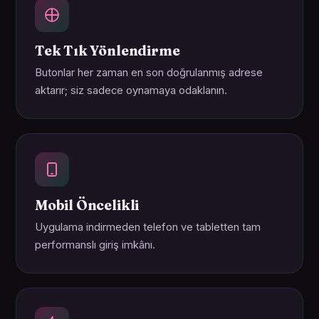
Tek Tık Yönlendirme
Butonlar her zaman en son doğrulanmış adrese
aktarır; siz sadece oynamaya odaklanın.
Mobil Öncelikli
Uygulama indirmeden telefon ve tabletten tam
performanslı giriş imkânı.