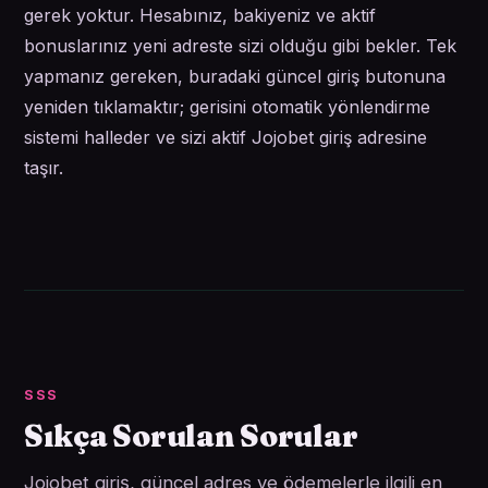
gerek yoktur. Hesabınız, bakiyeniz ve aktif
bonuslarınız yeni adreste sizi olduğu gibi bekler. Tek
yapmanız gereken, buradaki güncel giriş butonuna
yeniden tıklamaktır; gerisini otomatik yönlendirme
sistemi halleder ve sizi aktif Jojobet giriş adresine
taşır.
SSS
Sıkça Sorulan Sorular
Jojobet giriş, güncel adres ve ödemelerle ilgili en