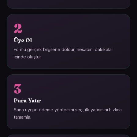
2
Üye Ol
Formu gerçek bilgilerle doldur, hesabını dakikalar
içinde oluştur.
3
Para Yatır
Sana uygun ödeme yöntemini seç, ilk yatırımını hızlıca
tamamla.