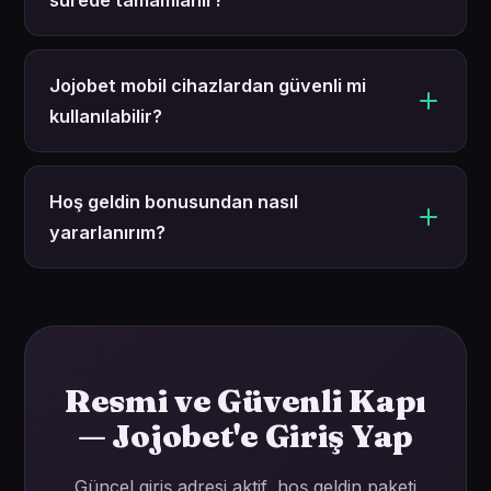
sürede tamamlanır?
Jojobet mobil cihazlardan güvenli mi
kullanılabilir?
Hoş geldin bonusundan nasıl
yararlanırım?
Resmi ve Güvenli Kapı
— Jojobet'e Giriş Yap
Güncel giriş adresi aktif, hoş geldin paketi