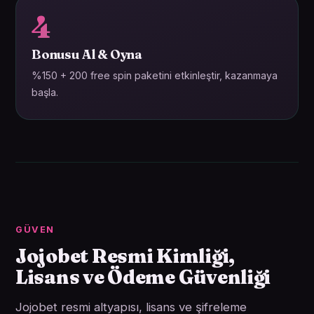
4
Bonusu Al & Oyna
%150 + 200 free spin paketini etkinleştir, kazanmaya
başla.
GÜVEN
Jojobet Resmi Kimliği,
Lisans ve Ödeme Güvenliği
Jojobet resmi altyapısı, lisans ve şifreleme