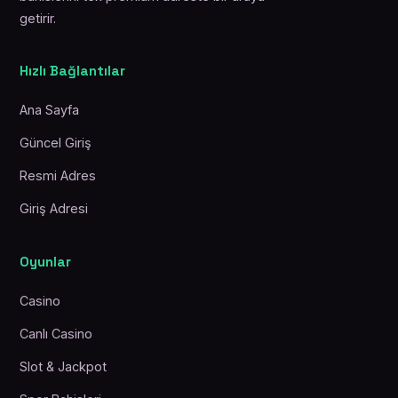
getirir.
Hızlı Bağlantılar
Ana Sayfa
Güncel Giriş
Resmi Adres
Giriş Adresi
Oyunlar
Casino
Canlı Casino
Slot & Jackpot