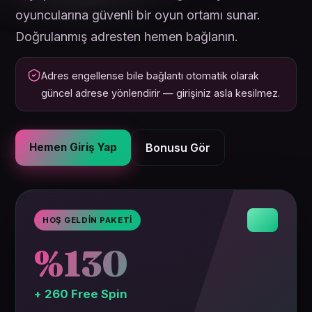
oyuncularına güvenli bir oyun ortamı sunar.
Doğrulanmış adresten hemen bağlanın.
Adres engellense bile bağlantı otomatik olarak
güncel adrese yönlendirir — girişiniz asla kesilmez.
Hemen Giriş Yap
Bonusu Gör
HOŞ GELDİN PAKETİ
%130
+ 260 Free Spin