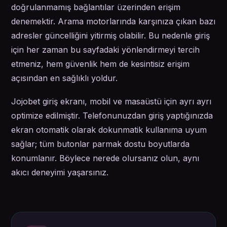
doğrulanmamış bağlantılar üzerinden erişim
denemektir. Arama motorlarında karşınıza çıkan bazı
adresler güncelliğini yitirmiş olabilir. Bu nedenle giriş
için her zaman bu sayfadaki yönlendirmeyi tercih
etmeniz, hem güvenlik hem de kesintisiz erişim
açısından en sağlıklı yoldur.
Jojobet giriş ekranı, mobil ve masaüstü için ayrı ayrı
optimize edilmiştir. Telefonunuzdan giriş yaptığınızda
ekran otomatik olarak dokunmatik kullanıma uyum
sağlar; tüm butonlar parmak dostu boyutlarda
konumlanır. Böylece nerede olursanız olun, aynı
akıcı deneyimi yaşarsınız.